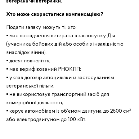
ветерана чи ветеранки.
Хто може скористатися компенсацією?
Подати заявку можуть ті, хто:
▪️ має посвідчення ветерана в застосунку Дія
(учасника бойових дій або особи з інвалідністю
внаслідок війни);
▪️ досяг повноліття;
▪️ має верифікований РНОКПП;
▪️ уклав договір автоцивілки із застосуванням
ветеранської пільги;
▪️ не використовує транспортний засіб для
комерційної діяльності;
▪️ керує автомобілем із об’ємом двигуна до 2500 см³
або електродвигуном до 100 кВт.