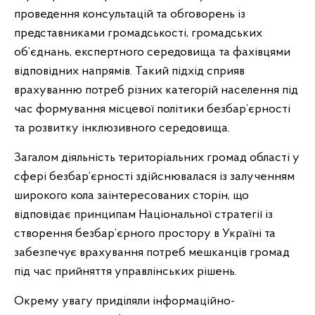
проведення консультацій та обговорень із
представниками громадськості, громадських
об’єднань, експертного середовища та фахівцями
відповідних напрямів. Такий підхід сприяв
врахуванню потреб різних категорій населення під
час формування місцевої політики безбар’єрності
та розвитку інклюзивного середовища.
Загалом діяльність територіальних громад області у
сфері безбар’єрності здійснювалася із залученням
широкого кола заінтересованих сторін, що
відповідає принципам Національної стратегії із
створення безбар’єрного простору в Україні та
забезпечує врахування потреб мешканців громад
під час прийняття управлінських рішень.
Окрему увагу приділяли інформаційно-