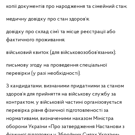
копії документів про народження та сімейний стан;
медичну довідку про стан здоров’я;
довідку про склад сім’ї та місце реєстрації або
фактичного проживання;
військовий квиток (для військовозобов’язаних);
письмову згоду на проведення спеціальної
перевірки (у разі необхідності).
З кандидатами, визнаними придатними за станом
здоров’я для прийняття на військову службу за
контрактом, у військовій частині організовується
перевірка рівня фізичної підготовленості за
нормативами, визначеними наказом Міністра
оборони України «Про затвердження Настанови з
фізичної підготовки у Збройних Силах України».