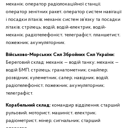
механік; оператор радіолокаційної станції;
оператор зенітних ракет; оператор систем навігації
і посадки літаків; механік систем зв’язку та посадки
літаків; стрілець; водій, водій-електрик, водій-
механік; радіотелефоніст; телеграфіст; планшетист;
пожежник; акумуляторник.
Військово-Морських
Сил Збройних Сил України:
Береговий склад: механік — водій танку; механік —
водій БМП; стрілець; гранатометник; снайпер;
розвідник; кулеметник; сапер; навідник; водій;
радіотелефоніст; пожежник; акумуляторник;
телеграфіст.
Корабельний
склад:
командир відділення; старший
рульовий; моторист; машиніст; електрик;
радіометрист; мінер; сигнальник; старший