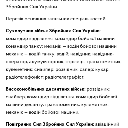
Збройних Сил України.
Перелік основних загальних спеціальностей:
Сухопутних
військ Збройних Сил України:
командир відділення; командир бойової машини;
командир танку; механік — водій бойової машини;
механік — водій танку; водій; навідник; навідник-
оператор; акумуляторник; стрілець; гранатометник;
кулеметник; снайпер; розвідник; сапер; кухар;
радіотелефоніст; радіотелеграфіст.
Високомобільних
десантних військ:
розвідник;
снайпер; командир відділення; командир бойової
машини десанту; гранатометник; кулеметник;
механік — водій бойової машини.
Повітряних
Сил Збройних Сил України:
авіаційний