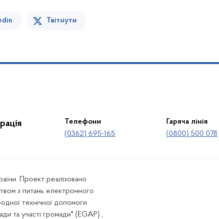
edin
Твітнути
Телефони
Гаряча лінія
рація
(0362) 695-165
(0800) 500 078
країни. Проект реалізовано
твом з питань електронного
родної технічної допомоги
ади та участі громади" (EGAP) ,