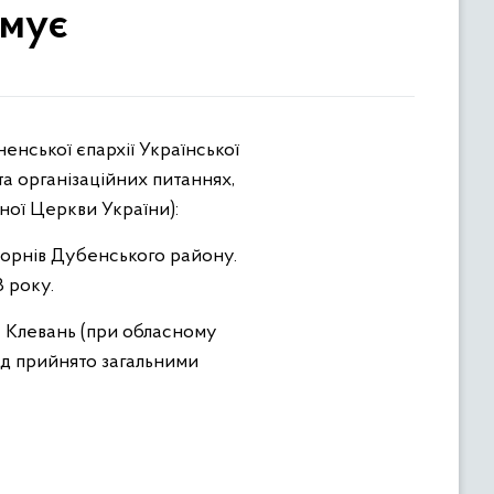
рмує
та організаційних питаннях,
ної Церкви України):
Жорнів Дубенського району.
 року.
т Клевань (при обласному
хід прийнято загальними