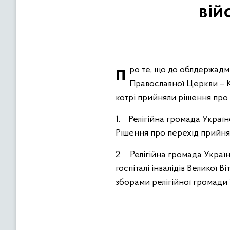
вій
про те, що до облдержадміністрації надійшли повідомлення 2 релігійних громад Рівненської єпархії Української
Православної Церкви – Ки
котрі прийняли рішення про
1. Релігійна громада Украї
Рішення про перехід прийня
2. Релігійна громада Украї
госпіталі інвалідів Великої 
зборами релігійної громади 