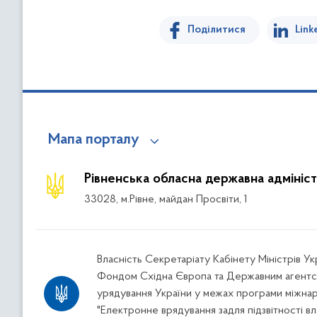
Поділитися
Link
Мапа порталу
Рівненська обласна державна адмініст
33028, м.Рівне, майдан Просвіти, 1
Власність Секретаріату Кабінету Міністрів У
Фондом Східна Європа та Державним агентс
урядування України у межах програми міжна
"Електронне врядування задля підзвітності вл