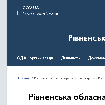
до
основного
GOV.UA
вмісту
Державні сайти України
Рівненсь
ОДА і органи влади
Діяльність
Докумен
Воєнний стан
Головна
Рівненська обласна державна адміністрація - Рівн
Рівненська обласна