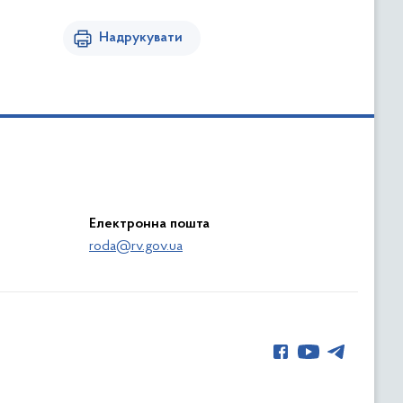
Надрукувати
Електронна пошта
roda@rv.gov.ua