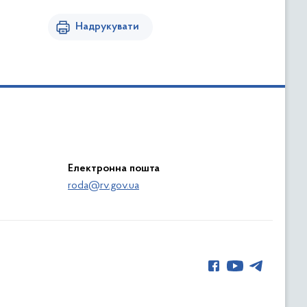
Надрукувати
Електронна пошта
roda@rv.gov.ua