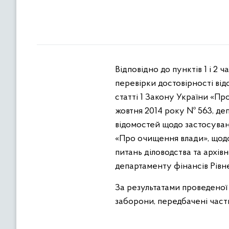
Відповідно до пунктів 1 і 2
перевірки достовірності ві
статті 1 Закону України «Пр
жовтня 2014 року № 563, де
відомостей щодо застосуван
«Про очищення влади», що
питань діловодства та архів
департаменту фінансів Рівне
За результатами проведеної
заборони, передбачені част