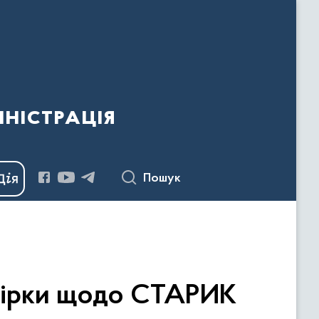
ністрація
Пошук
евірки щодо СТАРИК