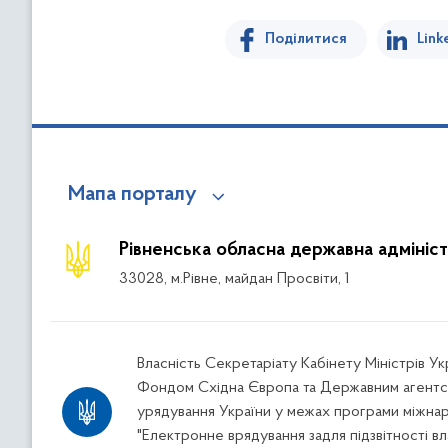
Поділитися
Link
Мапа порталу
Рівненська обласна державна адмініст
33028, м.Рівне, майдан Просвіти, 1
Власність Секретаріату Кабінету Міністрів У
Фондом Східна Європа та Державним агентс
урядування України у межах програми міжна
"Електронне врядування задля підзвітності вл