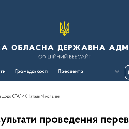
ка обласна державна адмі
ОФІЦІЙНИЙ ВЕБСАЙТ
ти
Громадськості
Пресцентр
и щодо СТАРИК Наталії Миколаївни
зультати проведення пер