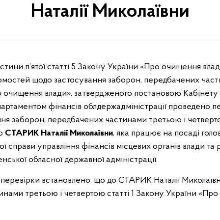
Наталії Миколаївни
 частини п’ятої статті 5 Закону України «Про очищення вл
домостей щодо застосування заборон, передбачених час
о очищення влади», затвердженого постановою Кабінету М
партаментом фінансів облдержадміністрації проведено пе
ня заборон, передбачених частинами третьою і четверто
до
СТАРИК Наталії Миколаївни
, яка працює на посаді голо
ної справи управління фінансів місцевих органів влади та
нської обласної державної адміністрації.
 перевірки встановлено, що до СТАРИК Наталії Миколаїв
инами третьою і четвертою статті 1 Закону України «Про