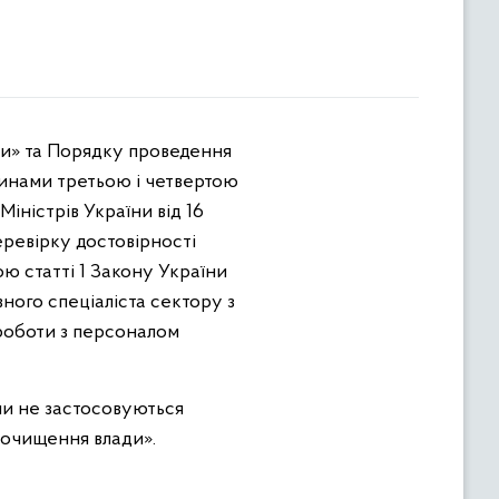
ади» та Порядку проведення
тинами третьою і четвертою
іністрів України від 16
ревірку достовірності
ю статті 1 Закону України
вного спеціаліста сектору з
 роботи з персоналом
ни не застосовуються
 очищення влади».