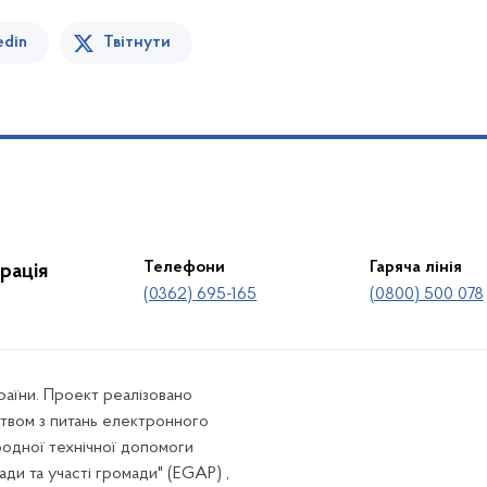
edin
Твітнути
Телефони
Гаряча лінія
рація
(0362) 695-165
(0800) 500 078
країни. Проект реалізовано
твом з питань електронного
родної технічної допомоги
ади та участі громади" (EGAP) ,