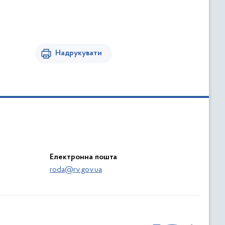
Надрукувати
Електронна пошта
roda@rv.gov.ua