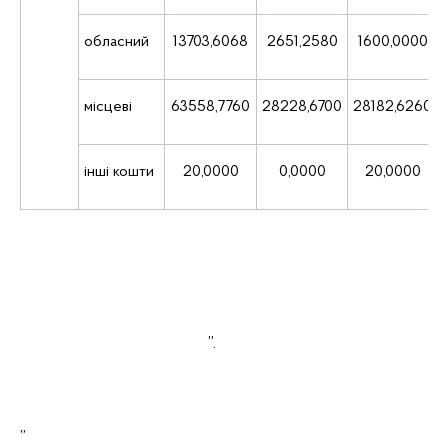
обласний
13703,6068
2651,2580
1600,0000
місцеві
63558,7760
28228,6700
28182,6260
інші кошти
20,0000
0,0000
20,0000
”.
„