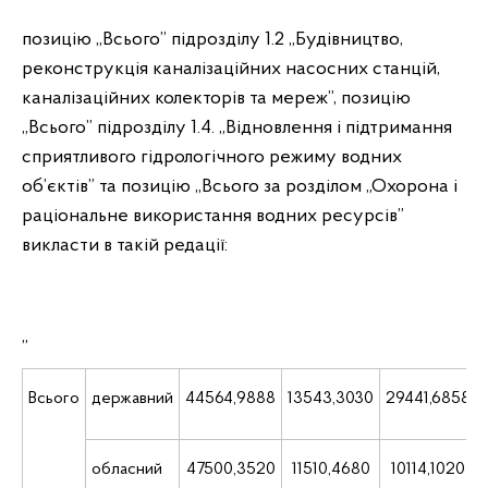
позицію „Всього” підрозділу 1.2 „Будівництво,
реконструкція каналізаційних насосних станцій,
каналізаційних колекторів та мереж”, позицію
„Всього” підрозділу 1.4. „Відновлення і підтримання
сприятливого гідрологічного режиму водних
об’єктів” та позицію „Всього за розділом „Охорона і
раціональне використання водних ресурсів”
викласти в такій редації:
„
Всього
державний
44564,9888
13543,3030
29441,6858
обласний
47500,3520
11510,4680
10114,1020