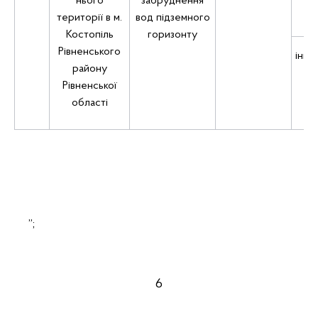
нього
забруднення
території в м.
вод підземного
Костопіль
горизонту
Рівненського
інші
району
Рівненської
області
”;
6