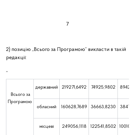
7
2) позицію „Всього за Програмою” викласти в такій
редакції:
„
державний
219271,6492
74925,9802
89428,
Всього за
Програмою
обласний
160628,7689
36663,8230
38476,
місцеві
249056,1118
122541,8502
100109