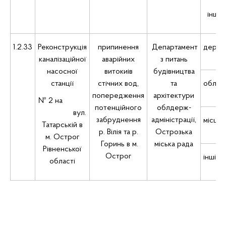
інші 
1.2.33
Реконструкція
припинення
Департамент
держа
каналізаційної
аварійних
з питань
насосної
витокиів
будівництва
станції
стічних вод,
та
облас
попередження
архітектури
№ 2 на
потенційного
облдерж­
вул.
забруднення
адміністрації,
місцев
Татарській в
р. Вілія та р.
Острозька
м. Острог
Горинь в м.
міська рада
Рівненської
Острог
інші к
області