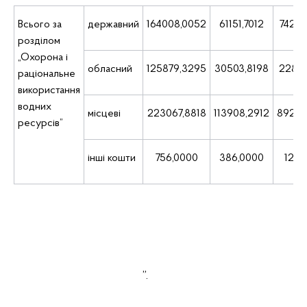
Всього за
державний
164008,0052
61151,7012
74298
розділом
„Охорона і
обласний
125879,3295
30503,8198
22815
раціональне
використання
водних
місцеві
223067,8818
113908,2912
89262
ресурсів”
інші кошти
756,0000
386,0000
120,
”.