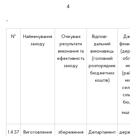
4
„
№
Найменування
Очікувані
Відпові-
Джер
заходу
результати
дальний
фінансу
виконання та
виконавець
(держа
ефективність
(головний
облас
заходу
розпорядник
місц
бюджетних
(район
коштів)
міськ
селищ
сільсь
бюдже
інші к
1.4.37
Виготовлення
збереження
Департамент
держав