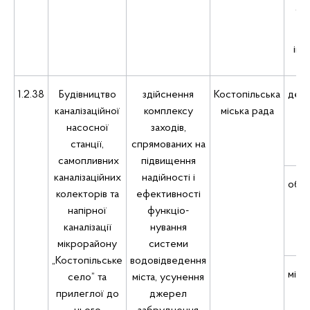
сіл
бю
інш
1.2.38
Будівництво
здійснення
Костопільська
дер
каналізаційної
комплексу
міська рада
насосної
заходів,
станції,
спрямованих на
самопливних
підвищення
каналізаційних
надійності і
обл
колекторів та
ефективності
напірної
функціо-
каналізації
нування
мікрорайону
системи
„Костопільське
водовідведення
місц
село” та
міста, усунення
прилеглої до
джерел