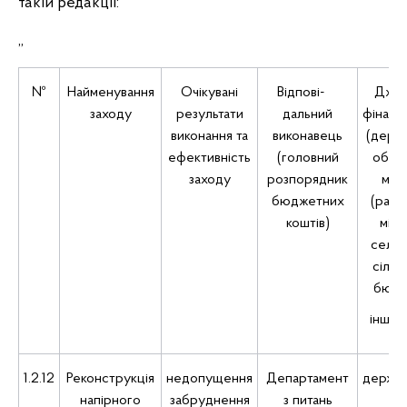
такій редакції:
„
№
Найменування
Очікувані
Відпові-
Дже
заходу
результати
дальний
фінанс
виконання та
виконавець
(держа
ефективність
(головний
облас
заходу
розпорядник
місц
бюджетних
(райо
коштів)
місь
селищ
сільс
бюдж
інші к
1.2.12
Реконструкція
недопущення
Департамент
держа
напірного
забруднення
з питань