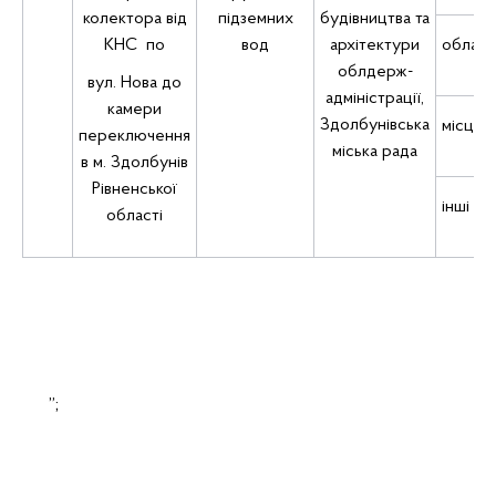
колектора від
підземних
будівництва та
КНС по
вод
архітектури
обласн
облдерж­
вул. Нова до
адміністрації,
камери
Здолбунівська
місцеві
переключення
міська рада
в м. Здолбунів
Рівненської
інші ко
області
”;