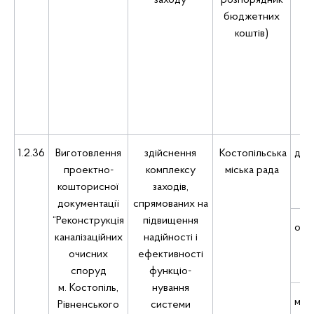
заходу
розпорядник
м
бюджетних
(р
коштів)
м
се
сі
б
інш
1.2.36
Виготовлення
здійснення
Костопільська
дер
проектно-
комплексу
міська рада
кошторисної
заходів,
документації
спрямованих на
“Реконструкція
підвищення
обл
каналізаційних
надійності і
очисних
ефективності
споруд
функціо-
м. Костопіль,
нування
місц
Рівненського
системи