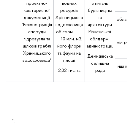
проєктно-
водних
з питань
кошторисної
ресурсів
будівництва
документації
Хрінницького
та
обласн
"Реконструкція
водосховища
архітектури
споруди
об’ємом
Рівненської
гідровузла та
10 млн. м3,
облдерж­
місцеві
шлюзів греблі
його флори
адміністрації,
Хрінницького
та фауни на
Демидівська
водосховища"
площі
селищна
інші ко
2,02 тис. га
рада
”;