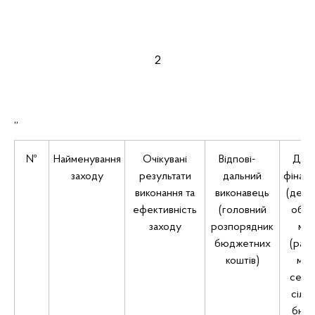
2
„
№
Найменування
Очікувані
Відпові-
Дже
заходу
результати
дальний
фінанс
виконання та
виконавець
(держ
ефективність
(головний
обла
заходу
розпорядник
міс
бюджетних
(райо
коштів)
місь
сели
сільс
бюдж