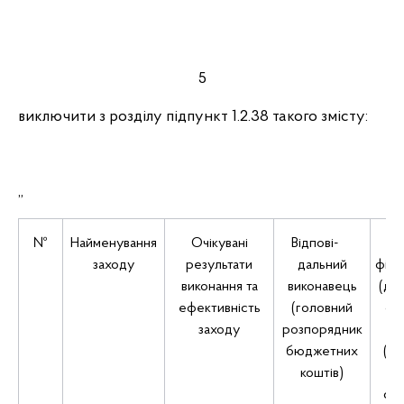
5
виключити з розділу підпункт 1.2.38 такого змісту:
„
№
Найменування
Очікувані
Відпові-
Дж
заходу
результати
дальний
фіна
виконання та
виконавець
(де
ефективність
(головний
об
заходу
розпорядник
м
бюджетних
(ра
коштів)
мі
се