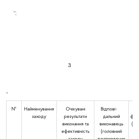
”;
3
„
№
Найменування
Очікувані
Відпові-
Д
заходу
результати
дальний
фін
виконання та
виконавець
(де
ефективність
(головний
об