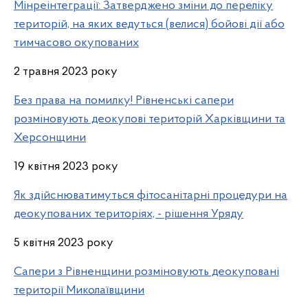
Мінреінтеграції: Затверджено зміни до переліку
територій, на яких ведуться (велися) бойові дії або
тимчасово окупованих
2 травня 2023 року
Без права на помилку! Рівненські сапери
розміновують деокупові територій Харківщини та
Херсонщини
19 квітня 2023 року
Як здійснюватимуться фітосанітарні процедури на
деокупованих територіях, - рішення Уряду
5 квітня 2023 року
Сапери з Рівненщини розміновують деокуповані
території Миколаївщини