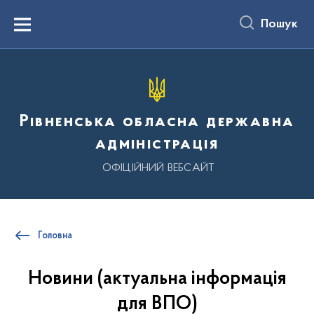
до
основного
Пошук
вмісту
Menu
Рівненська обласна державна
адміністрація
ОФІЦІЙНИЙ ВЕБСАЙТ
Головна
Новини (актуальна інформація
для ВПО)