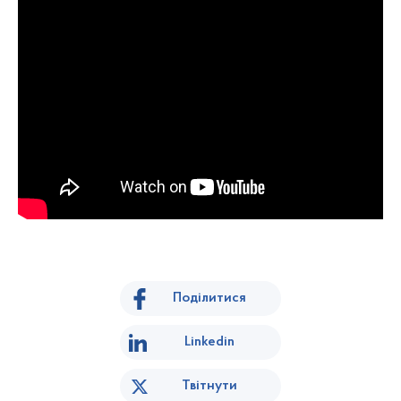
Поділитися
Linkedin
Твітнути