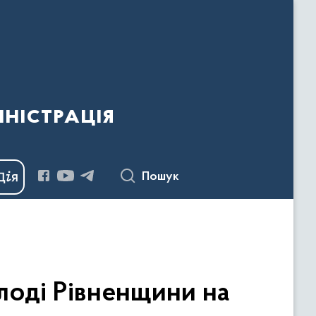
ністрація
Пошук
ді Рівненщини на