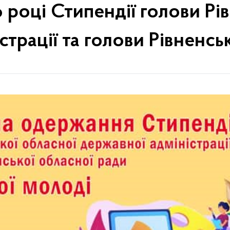
році Стипендії голови Рі
страції та голови Рівненсь