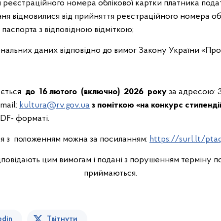
реєстраційного номера облікової картки платника податк
ання відмовилися від прийняття реєстраційного номера об
 паспорта з відповідною відміткою;
нальних даних відповідно до вимог Закону України «Пр
юється
до 16 лютого (включно) 2026 року
за адресою: 3
-mail:
kultura@rv.gov.ua
з поміткою «на конкурс стипендій
DF- форматі.
ся з положенням можна за посиланням:
https://surl.lt/pta
повідають цим вимогам і подані з порушенням терміну п
приймаються.
edin
Твітнути