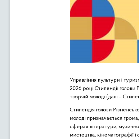
Управління культури і тури
2026 році Стипендії голови 
творчій молоді (далі – Стипен
Стипендія голови Рівненсько
молоді призначається громад
сферах літератури, музично
мистецтва, кінематографії і