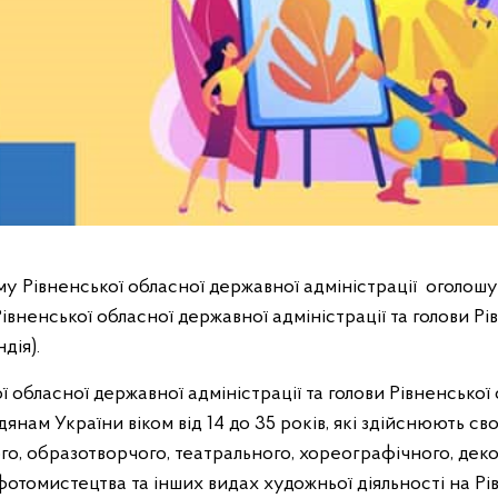
зму Рівненської обласної державної адміністрації оголош
Рівненської обласної державної адміністрації та голови Р
дія).
ї обласної державної адміністрації та голови Рівненської
янам України віком від 14 до 35 років, які здійснюють св
го, образотворчого, театрального, хореографічного, де
 фотомистецтва та інших видах художньої діяльності на Рі