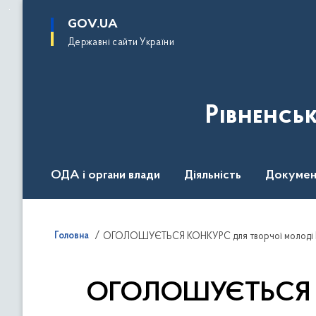
до
основного
GOV.UA
вмісту
Державні сайти України
Рівненсь
ОДА і органи влади
Діяльність
Докумен
Воєнний стан
Головна
ОГОЛОШУЄТЬСЯ КО