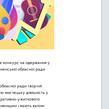
ує конкурс на одержання у
івненської обласної ради
 обласної ради творчій
ою мистецьку діяльність у
коративно-ужиткового
вненщині і мають вагомі