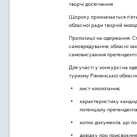
творчі досягнення.
Щороку призначається п’ять 
обласної ради творчій молоді
Пропозиції на одержання Сти
самоврядування, обласні зак
самовисування претенденті
Для участі у конкурсі на од
туризму Рівненської обласно
лист-клопотання;
характеристику кандид
потенціалу претендента
копію документа, що по
довідку про присвоєння 