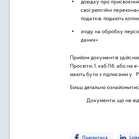
довідку про присвоєння 
свої релігійні перекон
податків, подають копію
згоду на обробку персо
даних».
Прийом документів здійсн
Просвіти, 1, каб.116. або на e
мають бути з підписами у P
Більш детально ознайомити
Документи, що не від
Поділитися
Link