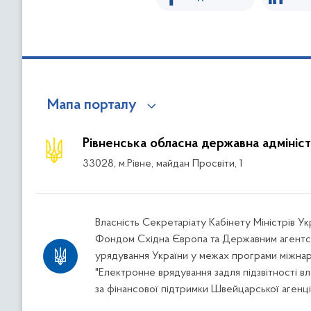
Мапа порталу
Рівненська обласна державна адмініст
33028, м.Рівне, майдан Просвіти, 1
Власність Секретаріату Кабінету Міністрів У
Фондом Східна Європа та Державним агентс
урядування України у межах програми міжна
"Електронне врядування задля підзвітності вл
за фінансової підтримки Швейцарської агенці