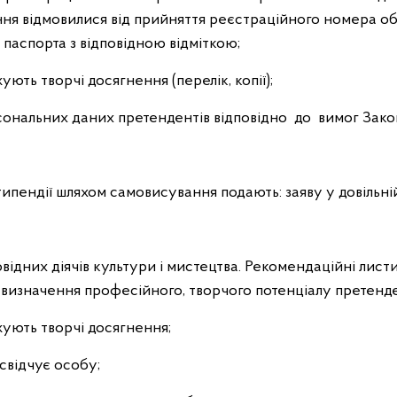
ання відмовилися від прийняття реєстраційного номера об
 паспорта з відповідною відміткою;
ують творчі досягнення (перелік, копії);
ональних даних претендентів відповідно до вимог Зако
ипендії шляхом самовисування подають: заяву у довільні
овідних діячів культури і мистецтва. Рекомендаційні лист
и визначення професійного, творчого потенціалу претенде
жують творчі досягнення;
свідчує особу;