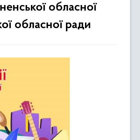
вненської обласної
кої обласної ради