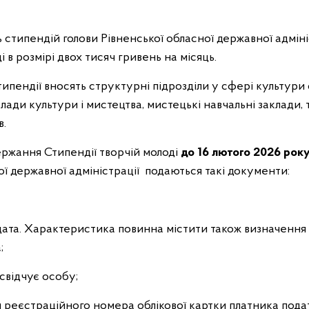
стипендій голови Рівненської обласної державної адмініс
 в розмірі двох тисяч гривень на місяць.
пендії вносять структурні підрозділи у сфері культури 
лади культури і мистецтва, мистецькі навчальні заклади, 
в.
ержання Стипендії творчій молоді
до 16 лютого 2026 рок
ї державної адміністрації подаються такі документи:
ата. Характеристика повинна містити також визначення 
;
свідчує особу;
реєстраційного номера облікової картки платника податк