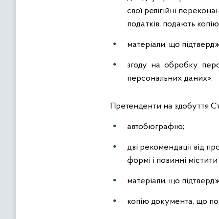
свої релігійні перекон
податків, подають копію
матеріали, що підтвердж
згоду на обробку перс
персональних даних».
Претенденти на здобуття Ст
автобіографію;
дві рекомендації від пр
формі і повинні містит
матеріали, що підтверд
копію документа, що по