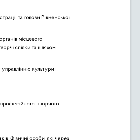
трації та голови Рівненської
органів місцевого
творчі спілки та шляхом
у
управлінню культури і
професійного, творчого
ів. Фізичні особи, які через