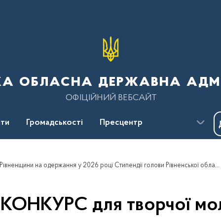
ка обласна державна адмі
ОФІЦІЙНИЙ ВЕБСАЙТ
ти
Громадськості
Пресцентр
ОГОЛОШУЄТЬСЯ КОНКУРС для творчої молоді Рівненщини на одержання у 2026 році Стипендії голови Рівненської обласної державної адміністрації та голови Рівненської обласної ради
НКУРС для творчої моло