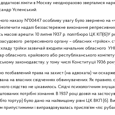
о додаткові ліміти в Москву неодноразово зверталися на
ксандр Успенський.
ного наказу №00447 особливу увагу було звернено на «ч
абезпечити надалі беззастережне виконання репресивних
ь масові арешти. 10 липня 1937 р. політбюро ЦК КП(б)У 
засудового репресивного органу – обласних «трійок», 
кладу трійки зазвичай входили начальник обласного УН
р обласного, крайового або республіканського комітету 
ькому законодавству, у тому числі Конституції 1936 рок
о позбавлений права на захист (на адвоката) чи оскарж
вана на власних свідченнях обвинувачених. Як правило, 
ого слідство не цікавилось. Слідчі психологічним знущ
тованих потрібні зізнання. В 1937 році дозвіл на застосу
обто тортур) було дано на найвищому рівні ЦК ВКП (б). 
 припустимими і виправдовувалась прислів’ям «ліс рубаю