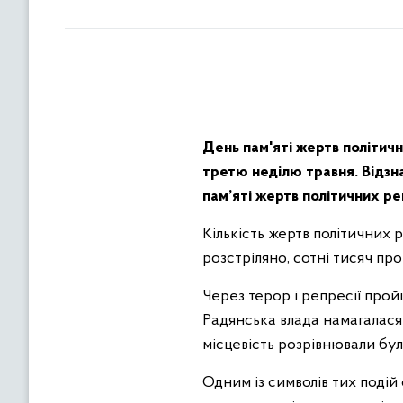
День пам'яті жертв політичн
третю неділю травня. Відзн
пам’яті жертв політичних р
Кількість жертв політичних 
розстріляно, сотні тисяч пр
Через терор і репресії пройш
Радянська влада намагалася 
місцевість розрівнювали бу
Одним із символів тих подій