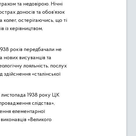
рахом та недовірою. Нічні
 острах доносів та обов’язок
колег, остерігаючись, що ті
 із керівництвом,
1938 років передбачали не
а нових висуванців та
еологічну лояльність, послух
д здійснення «сталінської
7 листопада 1938 року ЦК
провадження слідства»,
лення елементарної
і виконавців «Великого