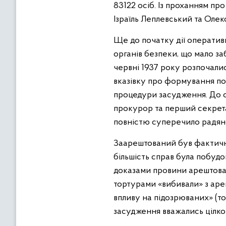
83122 осіб. Із проханням пр
Ізраїль Леплевський та Оле
Ще до початку дії оператив
органів безпеки, що мало з
червні 1937 року розпочалис
вказівку про формування по
процедури засудження. До с
прокурор та перший секрета
повністю суперечило радянс
Заарештований був фактичн
більшість справ була побудо
доказами провини арештован
тортурами «вибивали» з ареш
впливу на підозрюваних» (т
засудження вважались цілком