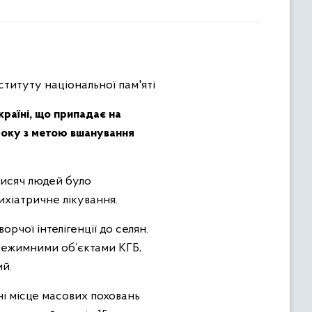
ституту національної пам'яті
країні, що припадає на
 року з метою вшанування
 тисяч людей було
ихіатричне лікування.
орчої інтелігенції до селян.
 режимними об’єктами КГБ,
ний.
ні місце масових поховань