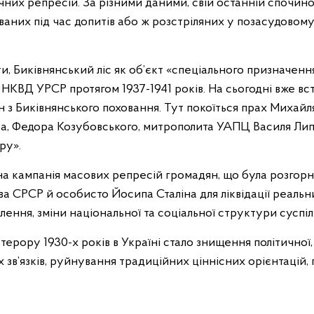
них репресій. За різними даними, свій останній спочинок
тованих під час допитів або ж розстріляних у позасудово
ти, Биківнянський ліс як об’єкт «спеціального призначенн
НКВД УРСР протягом 1937-1941 років. На сьогодні вже вс
н з Биківнянського поховання. Тут покоїться прах Михай
, Федора Козубовського, митрополита УАПЦ Василя Липк
ру».
а кампанія масових репресій громадян, що була розгорн
тва СРСР й особисто Йосипа Сталіна для ліквідації реальн
лення, зміни національної та соціальної структури суспіл
ерору 1930-х років в Україні стало знищення політичної,
х зв’язків, руйнування традиційних ціннісних орієнтацій,