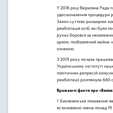
У 2018 році Верховна Рада 
удосконалення процедури реа
Закон суттєво розширює коло
реабілітація осіб, які були 
руках боровся за незалежні
армію, позбавлений майна ч
ознакою.
З 2019 року почала працюват
Українському інституті наці
політичних репресій комуніс
реабілітації розглянула 660
Вражаючі факти про «Велики
1. Биківнянське поховання ж
встановлено імена понад 19