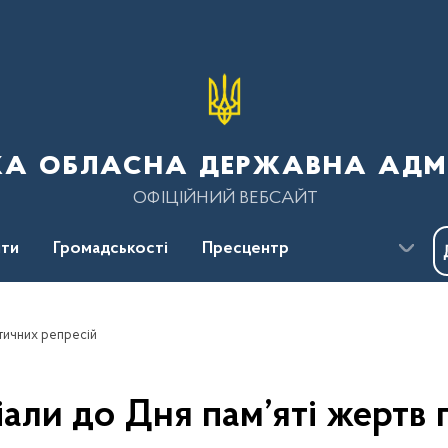
ка обласна державна адмі
ОФІЦІЙНИЙ ВЕБСАЙТ
ти
Громадськості
Пресцентр
ітичних репресій
іали до Дня пам’яті жертв 