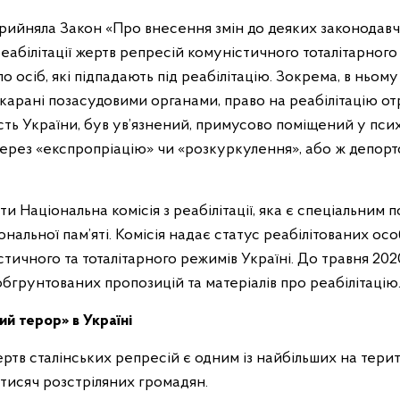
прийняла Закон «Про внесення змін до деяких законодавч
білітації жертв репресій комуністичного тоталітарного р
 осіб, які підпадають під реабілітацію. Зокрема, в ньо
покарані позасудовими органами, право на реабілітацію отр
сть України, був ув’язнений, примусово поміщений у пси
ерез «експропріацію» чи «розкуркулення», або ж депор
и Національна комісія з реабілітації, яка є спеціальним
ональної пам’яті. Комісія надає статус реабілітованих ос
тичного та тоталітарного режимів Україні. До травня 202
 обгрунтованих пропозицій та матеріалів про реабілітацію
й терор» в Україні
ертв сталінських репресій є одним із найбільших на терит
 тисяч розстріляних громадян.