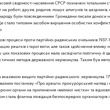
асовій свідомості населення СРСР позначені тотальним ст
г на роботі, друзів, родичів, пошук шпигунів та шкідників,
народу були повсякденними. Громадяни писали доноси на 
е стало типовим засобом вирішення особистих конфліктів
о.
зові процеси проти партійно-радянських очільників 1937-
ацію рештків старої еліти, але також здійснення впливу н
 у цих показових процесах мала засвідчити політичну й ід
стичних методів державного керівництва. Таким був мето
а вказівкою вищого партійно-радянського керівництва. 1
валили постанову «Про арешти, прокурорський нагляд і 
ронні органи на припинення «великої чистки» та віднов
м стала фізична ліквідація безпосередніх організаторів 