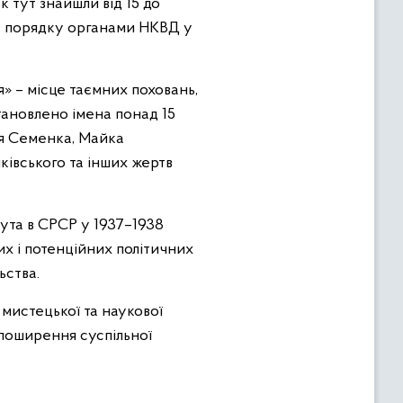
 тут знайшли від 15 до
му порядку органами НКВД у
я» – місце таємних поховань,
тановлено імена понад 15
ля Семенка, Майка
івського та інших жертв
ута в СРСР у 1937–1938
их і потенційних політичних
ьства.
 мистецької та наукової
 поширення суспільної