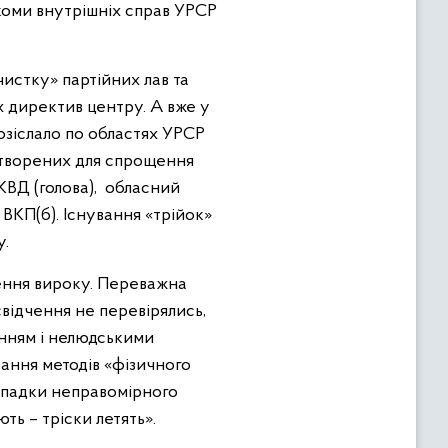
ркоми внутрішніх справ УРСР
истку» партійних лав та
 директив центру. А вже у
розіслало по областях УРСР
створених для спрощення
КВД (голова), обласний
ВКП(б). Існування «трійок»
у.
ення вироку. Переважна
свідчення не перевірялись,
анням і нелюдськими
вання методів «фізичного
Випадки неправомірного
ть – тріски летять».