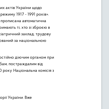
их актів України щодо
ежиму 1917 - 1991 років».
му прописана автоматична
имають ті, хто зі зброєю в
хіатричний заклад, трудову
тований за національною
 постійно діючим органом при
обам, постраждалим від
0 року Національна комісія з
.
орії України. Вже