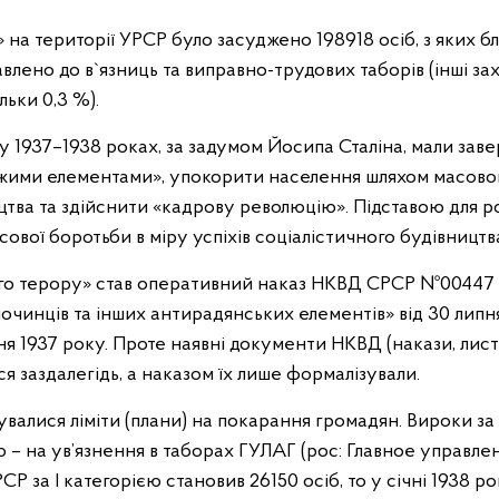
 на території УРСР було засуджено 198918 осіб, з яких б
авлено до в`язниць та виправно-трудових таборів (інші 
льки 0,3 %).
 у 1937–1938 роках, за задумом Йосипа Сталіна, мали за
ожими елементами», упокорити населення шляхом масово
цтва та здійснити «кадрову революцію». Підставою для р
сової боротьби в міру успіхів соціалістичного будівництв
го терору» став оперативний наказ НКВД СРСР №00447
лочинців та інших антирадянських елементів» від 30 липн
я 1937 року. Проте наявні документи НКВД (накази, лист
ся заздалегідь, а наказом їх лише формалізували.
лися ліміти (плани) на покарання громадян. Вироки за 
ією – на ув’язнення в таборах ГУЛАГ (рос: Главное управ
Р за І категорією становив 26150 осіб, то у січні 1938 р