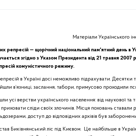
Матеріали Українського ін
их репресій — щорічний національний пам'ятний день в У
ачається згідно з Указом Президента від 21 травня 2007
епресій комуністичного режиму.
репресій в Україні досі неможливо підрахувати. Десятки
ойшли в’язниці, заслання, табори, примусово проходили пс
ли усі верстви українського населення: від наукової та тв
приховати сліди своїх злочинів. Місця поховань ставали
льдозерами, доступ до відповідних архівів був забороне
 став Биківнянський ліс під Києвом. Це найбільше в Украї