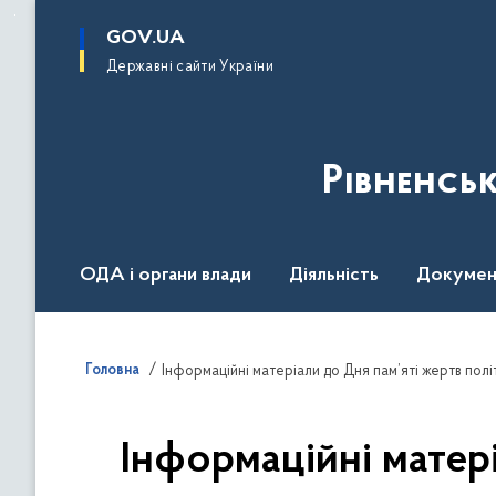
до
основного
GOV.UA
вмісту
Державні сайти України
Рівненсь
ОДА і органи влади
Діяльність
Докумен
Воєнний стан
Головна
Інформаційні матеріали до Дня пам’яті жертв пол
Інформаційні матер