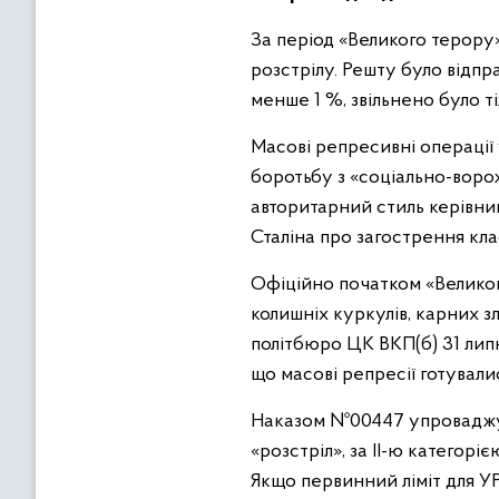
За період «Великого терору»
розстрілу. Решту було відпр
менше 1 %, звільнено було ті
Масові репресивні операції
боротьбу з «соціально-вор
авторитарний стиль керівни
Сталіна про загострення кла
Офіційно початком «Велико
колишніх куркулів, карних з
політбюро ЦК ВКП(б) 31 липн
що масові репресії готували
Наказом №00447 упроваджува
«розстріл», за ІІ-ю категор
Якщо первинний ліміт для УРС