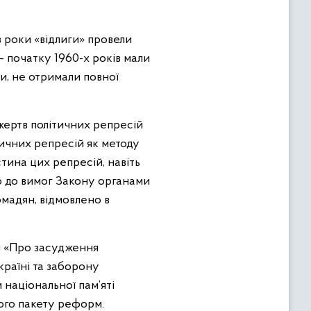
в роки «відлиги» провели
– початку 1960-х років мали
и, не отримали повної
 жертв політичних репресій
тичних репресій як методу
тина цих репресій, навіть
о до вимог Закону органами
омадян, відмовлено в
м «Про засудження
країні та заборону
національної пам’яті
ого пакету реформ.