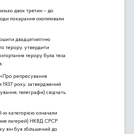
лизько двох третин – до
заходи покарання охоплювали
вершити двадцятилітню
го терору, утвердити
озгортання терору була теза
а.
 «Про репресування
я 1937 року, затверджений
ування, телеграфи) свідчать,
І-ю категорією означали
ление лагерей) НКВД СРСР.
оку він був збільшений до