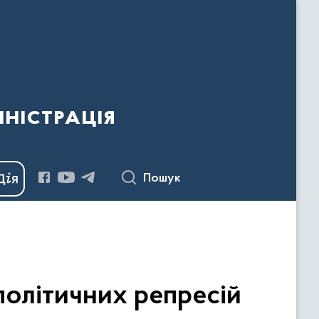
ністрація
Пошук
політичних репресій