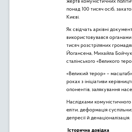
жертв комуністичних політич
понад 100 тисяч осіб, зака
Києві.
Як свідчать архівні докумен
використовувався органами 
тисяч розстріляних громадя
Йогансена, Михайла Бойчука
сталінського «Великого теро
«Великий терор» – масштабн
роках з ініціативи керівниц
опонентів, залякування насе
Наслідками комуністичного т
еліти, деформація суспільни
депресії й денаціоналізація.
Історична довідка