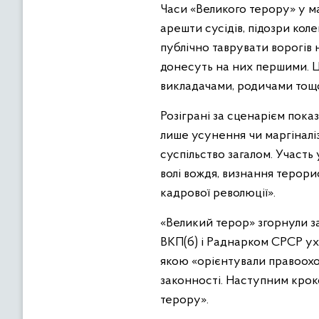
Часи «Великого терору» у м
арешти сусідів, підозри коле
публічно таврувати ворогів 
донесуть на них першими. Ц
викладачами, родичами тощ
Розіграні за сценарієм пока
лише усунення чи маргіналіз
суспільство загалом. Участь
волі вождя, визнання терори
кадрової революції».
«Великий терор» згорнули з
ВКП(б) і Раднарком СРСР ух
якою «орієнтували правоохо
законності. Наступним кроко
терору».