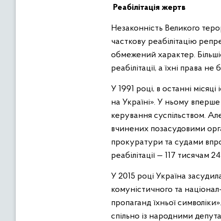
Реабілітація жертв
Незаконність Великого терор
часткову реабілітацію репре
обмежений характер. Більші
реабілітації, а їхні права не
У 1991 році, в останні міся
на Україні». У ньому вперше
керування суспільством. Але
вчинених позасудовими орга
прокуратури та судами впрод
реабілітації — 117 тисячам 2
У 2015 році Україна засуди
комуністичного та націонал-
пропаганд їхньої символіки
спільно із народними депут