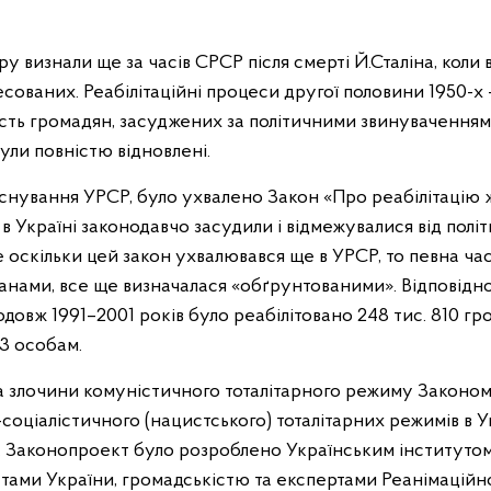
у визнали ще за часів СРСР після смерті Й.Сталіна, коли 
сованих. Реабілітаційні процеси другої половини 1950-х 
сть громадян, засуджених за політичними звинуваченням
 були повністю відновлені.
ці існування УРСР, було ухвалено Закон «Про реабілітацію
 в Україні законодавчо засудили і відмежувалися від полі
 оскільки цей закон ухвалювався ще в УРСР, то певна час
нами, все ще визначалася «обґрунтованими». Відповідн
овж 1991–2001 років було реабілітовано 248 тис. 810 гр
43 особам.
ла злочини комуністичного тоталітарного режиму Законо
соціалістичного (нацистського) тоталітарних режимів в У
». Законопроект було розроблено Українським інститутом 
атами України, громадськістю та експертами Реанімаційн