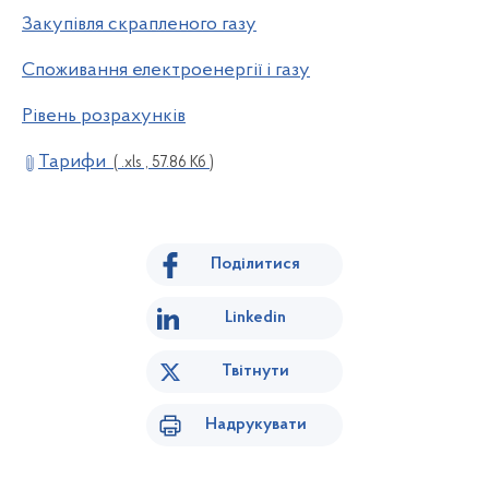
Закупівля скрапленого газу
Споживання електроенергії і газу
Рівень розрахунків
Тарифи
( .xls , 57.86 Кб )
Поділитися
Linkedin
Твітнути
Надрукувати