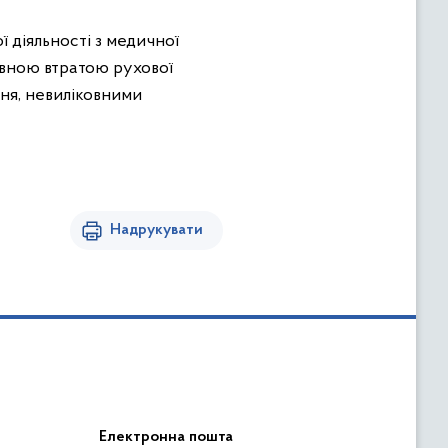
ї діяльності з медичної
овною втратою рухової
ння, невиліковними
Надрукувати
Електронна пошта