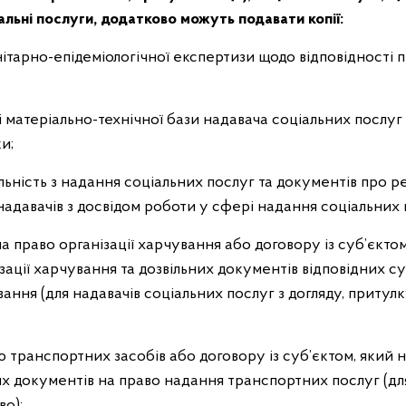
іальні послуги, додатково можуть подавати копії:
ітарно-епідеміологічної експертизи щодо відповідності
і матеріально-технічної бази надавача соціальних послуг
и;
яльність з надання соціальних послуг та документів про р
надавачів з досвідом роботи у сфері надання соціальних 
на право організації харчування або договору із суб’єкт
зації харчування та дозвільних документів відповідних с
вання (для надавачів соціальних послуг з догляду, приту
ю транспортних засобів або договору із суб’єктом, який 
них документів на право надання транспортних послуг (дл
во);