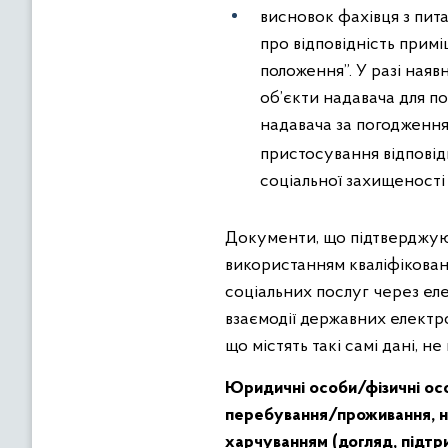
висновок фахівця з пита
про відповідність примі
положення”. У разі ная
об’єкти надавача для по
надавача за погодження
пристосування відповідн
соціальної захищеності о
Документи, що підтверджуют
використанням кваліфікован
соціальних послуг через ел
взаємодії державних електр
що містять такі самі дані, не
Юридичні особи/фізичні осо
перебування/проживання, ні
харчуванням (догляд, підтр