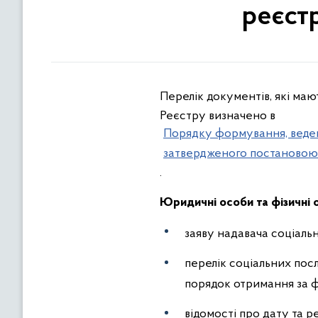
реєст
Перелік документів, які маю
Реєстру визначено в
Порядку формування, веденн
затвердженого постановою К
.
Юридичні особи та фізичні о
заяву надавача соціаль
перелік соціальних послу
порядок отримання за 
відомості про дату та 