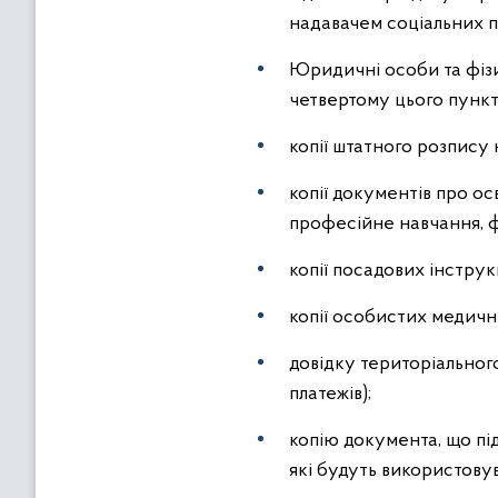
надавачем соціальних по
Юридичні особи та фізи
четвертому цього пункт
копії штатного розпису
копії документів про ос
професійне навчання, ф
копії посадових інструк
копії особистих медичн
довідку територіального
платежів);
копію документа, що пі
які будуть використову