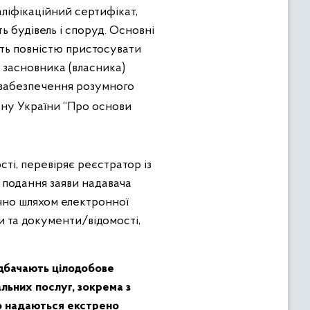
аліфікаційний сертифікат,
ь будівель і споруд. Основні
сть повністю пристосувати
я засновника (власника)
о забезпечення розумного
ону України “Про основи
і, перевіряє реєстратор із
 подання заяви надавача
чно шляхом електронної
и та документи/відомості,
едбачають цілодобове
льних послуг, зокрема з
що надаються екстрено