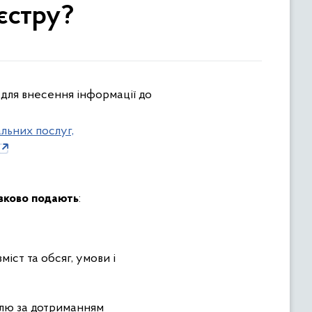
єстру?
 для внесення інформації до
льних послуг,
язково подають
:
міст та обсяг, умови і
олю за дотриманням