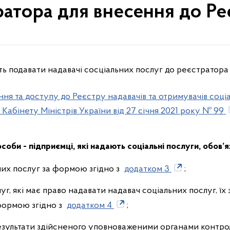
ратора для внесення до Ре
ть подавати надавачі сосціальних послуг до реєстратора
я та доступу до Реєстру надавачів та отримувачів соціа
абінету Міністрів України від 27 січня 2021 року № 99
соби - підприємці, які надають соціальні послуги, обов’
них послуг за формою згідно з
додатком 3
;
г, які має право надавати надавач соціальних послуг, їх з
формою згідно з
додатком 4
;
результати здійсненого уповноваженими органами контр