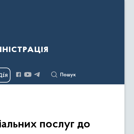
ністрація
Пошук
іальних послуг до