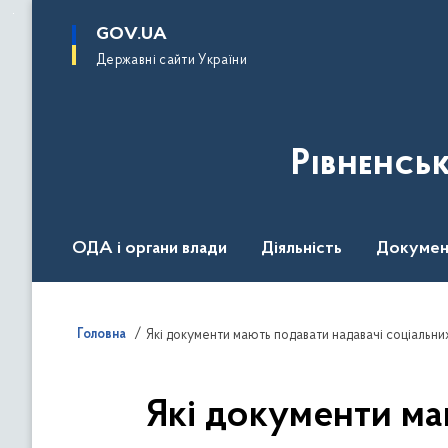
до
основного
GOV.UA
вмісту
Державні сайти України
Рівненсь
ОДА і органи влади
Діяльність
Докумен
Воєнний стан
Головна
Які документи мають подавати надавачі соціальн
Які документи ма