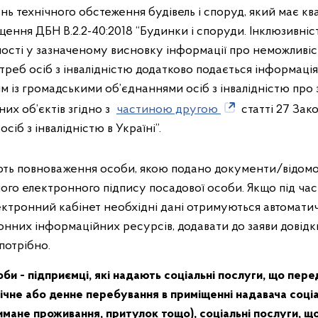
нь технічного обстеження будівель і споруд, який має кв
щення ДБН В.2.2-40:2018 “Будинки і споруди. Інклюзивніст
вності у зазначеному висновку інформації про неможливі
треб осіб з інвалідністю додатково подається інформаці
м із громадськими об’єднаннями осіб з інвалідністю пр
их об’єктів згідно з
частиною другою
статті 27 Зак
сіб з інвалідністю в Україні”.
ь повноваження особи, якою подано документи/відомост
ого електронного підпису посадової особи. Якщо під час
ектронний кабінет необхідні дані отримуються автомати
онних інформаційних ресурсів, додавати до заяви довідк
 потрібно.
би - підприємці, які надають соціальні послуги, що пер
чне або денне перебування в приміщенні надавача соціа
имане проживання, притулок тощо), соціальні послуги, 