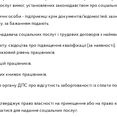
слуг вимог, установлених законодавством про соціальні 
чні особи - підприємці крім документів/відомостей, зазн
у, за бажанням подають:
 надавача соціальних послуг і трудових договорів з найм
віту, свідоцтва про підвищення кваліфікації (за наявності
аховий рівень працівників;
цій працівників;
их книжок працівників;
 органу ДПС про відсутність заборгованості із сплати под
дтверджує право власності на приміщення або на право
ватися для надання соціальних послуг;