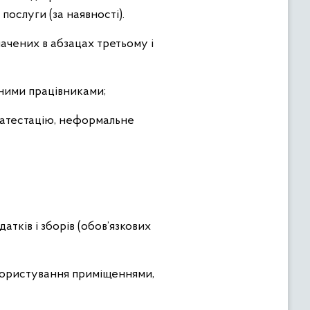
послуги (за наявності).
ачених в абзацах третьому і
аними працівниками;
), атестацію, неформальне
атків і зборів (обов’язкових
 користування приміщеннями,