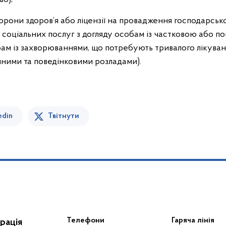
орони здоров’я або ліцензії на провадження господарсько
в соціальних послуг з догляду особам із частковою або п
собам із захворюваннями, що потребують тривалого лікува
ними та поведінковими розладами).
edin
Твітнути
Телефони
Гаряча лінія
рація