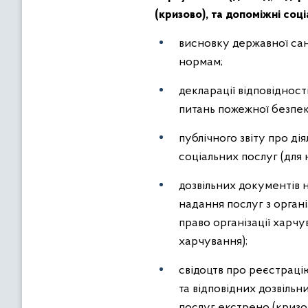
(кризово), та допоміжні соц
висновку державної сан
нормам;
декларації відповідност
питань пожежної безпек
публічного звіту про ді
соціальних послуг (для 
дозвільних документів 
надання послуг з органі
право організації харчу
харчування);
свідоцтв про реєстраці
та відповідних дозвіль
послуг екстрено (кризо