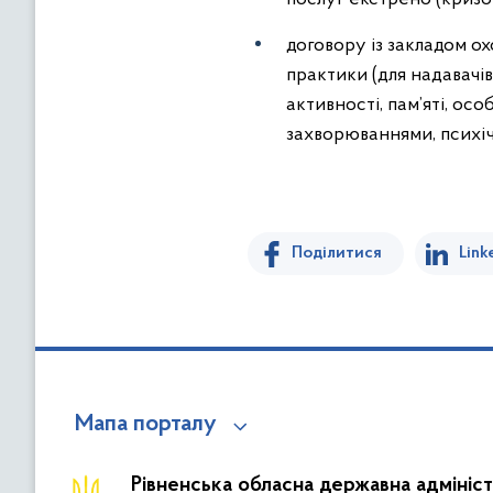
договору із закладом ох
практики (для надавачі
активності, пам’яті, о
захворюваннями, психіч
Поділитися
Link
Мапа порталу
Рівненська обласна державна адмініст