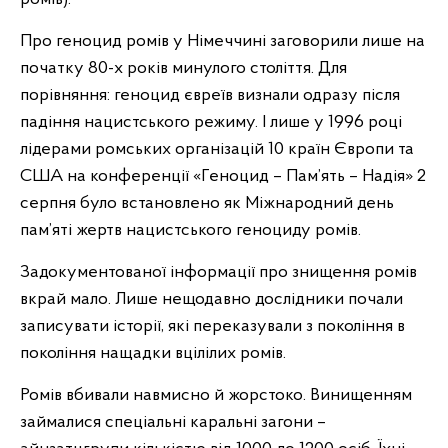
Про геноцид ромів у Німеччині заговорили лише на
початку 80-х років минулого століття. Для
порівняння: геноцид євреїв визнали одразу після
падіння нацистського режиму. І лише у 1996 році
лідерами ромських організацій 10 країн Європи та
США на конференції «Геноцид – Пам’ять – Надія» 2
серпня було встановлено як Міжнародний день
пам’яті жертв нацистського геноциду ромів.
Задокументованої інформації про знищення ромів
вкрай мало. Лише нещодавно дослідники почали
записувати історії, які переказували з покоління в
покоління нащадки вцілілих ромів.
Ромів вбивали навмисно й жорстоко. Винищенням
займалися спеціальні каральні загони –