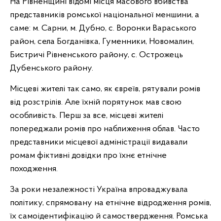
На Рівненщині відомі місця масового вбивства
представників ромської національної меншини, а
саме: м. Сарни, м. Дубно, с. Воронки Вараського
район, села Богданівка, Гуменники, Новомалин,
Бистричі Рівненського району, с. Острожець
Дубенського району.
Місцеві жителі так само, як євреїв, рятували ромів
від розстрілів. Але їхній порятунок мав свою
особливість. Перш за все, місцеві жителі
попереджали ромів про наближення облав. Часто
представники місцевої адміністрації видавали
ромам фіктивні довідки про їхнє етнічне
походження.
За роки незалежності Україна впроваджувала
політику, спрямовану на етнічне відродження ромів,
їх самоідентифікацію й самоствердження. Ромська