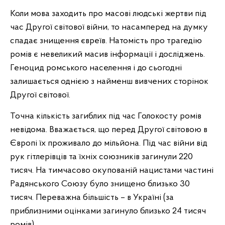
Коли мова заходить про масові людські жертви під
час Другої світової війни, то насамперед на думку
спадає знищення євреїв. Натомість про трагедію
ромів є невеликий масив інформації і досліджень.
Геноцид ромського населення і до сьогодні
залишається однією з найменш вивчених сторінок
Другої світової.
Точна кількість загиблих під час Голокосту ромів
невідома. Вважається, що перед Другої світовою в
Європі їх проживало до мільйона. Під час війни від
рук гітлерівців та їхніх союзників загинули 220
тисяч. На тимчасово окупованій нацистами частині
Радянського Союзу було знищено близько 30
тисяч. Переважна більшість – в Україні (за
приблизними оцінками загинуло близько 24 тисяч
ромів).