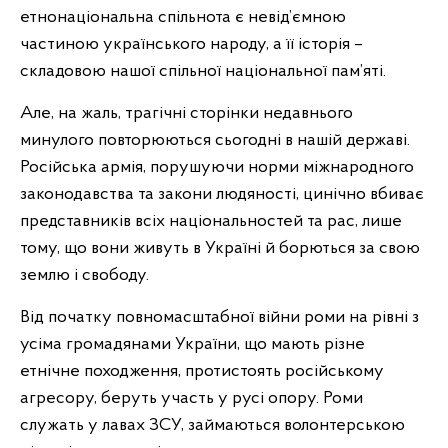
етнонаціональна спільнота є невід’ємною
частиною українського народу, а її історія –
складовою нашої спільної національної пам’яті.
Але, на жаль, трагічні сторінки недавнього
минулого повторюються сьогодні в нашій державі.
Російська армія, порушуючи норми міжнародного
законодавства та закони людяності, цинічно вбиває
представників всіх національностей та рас, лише
тому, що вони живуть в Україні й борються за свою
землю і свободу.
Від початку повномасштабної війни роми на рівні з
усіма громадянами України, що мають різне
етнічне походження, протистоять російському
агресору, беруть участь у русі опору. Роми
служать у лавах ЗСУ, займаються волонтерською