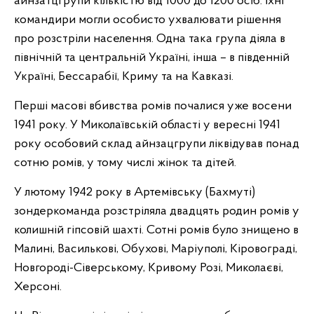
айнзатцгрупи кількістю від 1000 до 1200 осіб. Їхні
командири могли особисто ухвалювати рішення
про розстріли населення. Одна така група діяла в
північній та центральній Україні, інша – в південній
Україні, Бессарабії, Криму та на Кавказі.
Перші масові вбивства ромів почалися уже восени
1941 року. У Миколаївській області у вересні 1941
року особовий склад айнзацгрупи ліквідував понад
сотню ромів, у тому числі жінок та дітей.
У лютому 1942 року в Артемівську (Бахмуті)
зондеркоманда розстріляла двадцять родин ромiв у
колишній гіпсовій шахті. Сотні ромів було знищено в
Малині, Василькові, Обухові, Маріуполі, Кіровограді,
Новгороді-Сіверському, Кривому Розі, Миколаєві,
Херсоні.