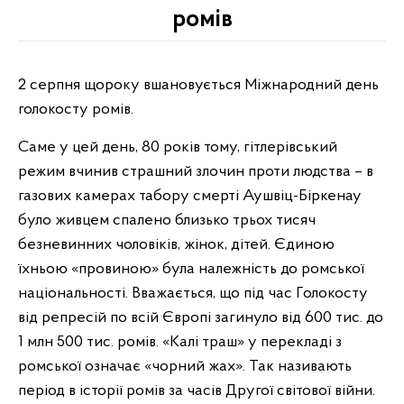
ромів
2 серпня щороку вшановується Міжнародний день
голокосту ромів.
Саме у цей день, 80 років тому, гітлерівський
режим вчинив страшний злочин проти людства – в
газових камерах табору смерті Аушвіц-Біркенау
було живцем спалено близько трьох тисяч
безневинних чоловіків, жінок, дітей. Єдиною
їхньою «провиною» була належність до ромської
національності. Вважається, що під час Голокосту
від репресій по всій Європі загинуло від 600 тис. до
1 млн 500 тис. ромів. «Калі траш» у перекладі з
ромської означає «чорний жах». Так називають
період в історії ромів за часів Другої світової війни.