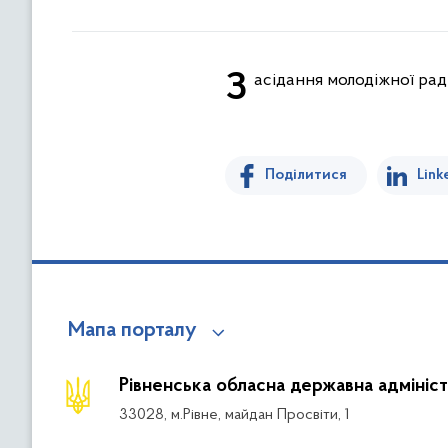
Засідання молодіжної ра
Поділитися
Link
Мапа порталу
Рівненська обласна державна адмініст
33028, м.Рівне, майдан Просвіти, 1