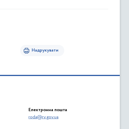
Надрукувати
Електронна пошта
roda@rv.gov.ua