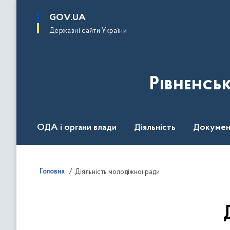
до
основного
GOV.UA
вмісту
Державні сайти України
Рівненсь
ОДА і органи влади
Діяльність
Докумен
Воєнний стан
Головна
Діяльність молодіжної ради