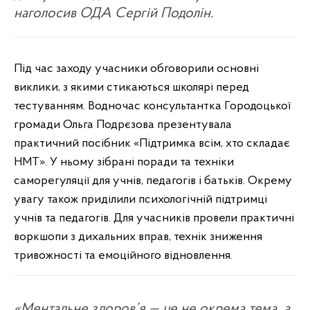
наголосив ОДА Сергій Подолін.
Під час заходу учасники обговорили основні
виклики, з якими стикаються школярі перед
тестуванням. Водночас консультантка Городоцької
громади Ольга Подрєзова презентувала
практичний посібник «Підтримка всім, хто складає
НМТ». У ньому зібрані поради та техніки
саморегуляції для учнів, педагогів і батьків. Окрему
увагу також приділили психологічній підтримці
учнів та педагогів. Для учасників провели практичні
воркшопи з дихальних вправ, технік зниження
тривожності та емоційного відновлення.
«Ментальне здоров’я — це не окрема тема, а