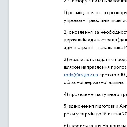
2. Сектору з питань запобіг
1) розміщення цього розпоря
упродовж трьох днів після й
2) оновлення, за необхіднос
державній адміністрації (да
адміністрації – начальника Р
3) можливість надання пред
шляхом направлення пропози
roda@rv.gov.ua
протягом 10 
обласної державної адмініст
4) проведення вступного тре
5) здійснення підготовки Ан
роки у термін до 15 квітня 2
6) інформування Національн