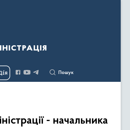
ністрація
Пошук
істрації - начальника