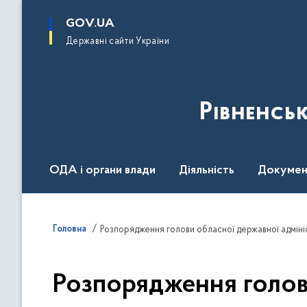
до
основного
GOV.UA
вмісту
Державні сайти України
Рівненсь
ОДА і органи влади
Діяльність
Докумен
Воєнний стан
Головна
Розпорядження голови