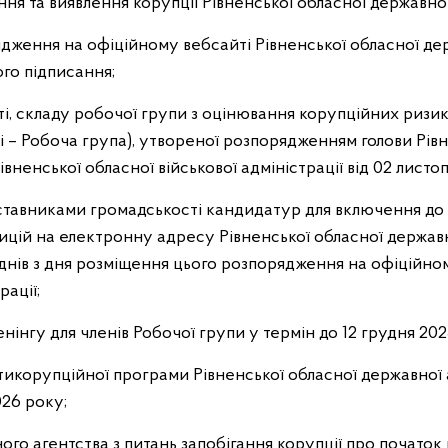
ання та виявлення корупції Рівненської обласної державної
дження на офіційному вебсайті Рівненської обласної дер
ого підписання;
ті, складу робочої групи з оцінювання корупційних ризик
лі – Робоча група), утвореної розпорядженням голови Рів
івненської обласної військової адміністрації від 02 лист
ставниками громадськості кандидатур для включення до
цій на електронну адресу Рівненської обласної державн
днів з дня розміщення цього розпорядження на офіційном
рації;
нінгу для членів Робочої групи у термін до 12 грудня 202
тикорупційної програми Рівненської обласної державної а
026 року;
ого агентства з питань запобігання корупції про почато