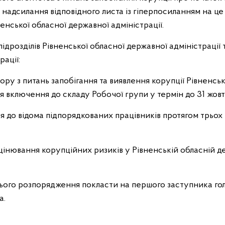
 надсилання відповідного листа із гіперпосиланням на ц
енської обласної державної адміністрації.
ідрозділів Рівненської обласної державної адміністрації 
рації:
ору з питань запобігання та виявлення корупції Рівненсь
я включення до складу Робочої групи у термін до 31 жовт
 до відома підпорядкованих працівників протягом трьох 
оцінювання корупційних ризиків у Рівненській обласній де
цього розпорядження покласти на першого заступника го
а.