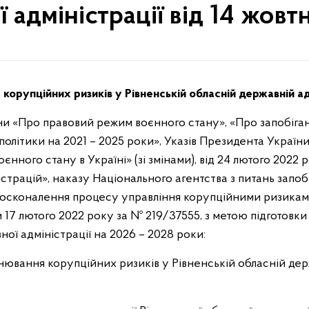
ї адміністрації від 14 жов
орупційних ризиків у Рівненській обласній державній ад
ни «Про правовий режим воєнного стану», «Про запобіган
олітики на 2021 – 2025 роки», Указів Президента України
нного стану в Україні» (зі змінами), від 24 лютого 202
страцій», наказу Національного агентства з питань запобі
досконалення процесу управління корупційними ризиками
и 17 лютого 2022 року за № 219/37555, з метою підготов
ної адміністрації на 2026 – 2028 роки:
нювання корупційних ризиків у Рівненській обласній держ