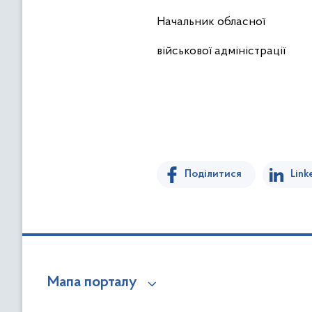
Начальник обласної
військової адмі
Поділитися
Link
Мапа порталу