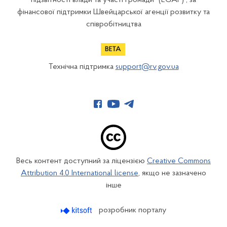
підзвітності влади та участі громади" (EGAP) , за
фінансової підтримки Швейцарської агенції розвитку та
співробітництва
Технічна підтримка
support@rv.gov.ua
Весь контент доступний за ліцензією
Creative Commons
Attribution 4.0 International license
, якщо не зазначено
інше
розробник порталу