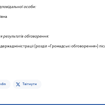
ідповідальної особи:
ївна
я результатів обговорення:
лдержадміністрації (розділ «Громадські обговорення») п
edin
Твітнути