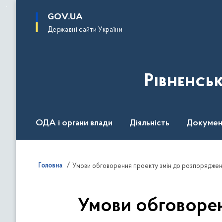
до
основного
GOV.UA
вмісту
Державні сайти України
Рівненсь
ОДА і органи влади
Діяльність
Докумен
Воєнний стан
Головна
Умови обговорен