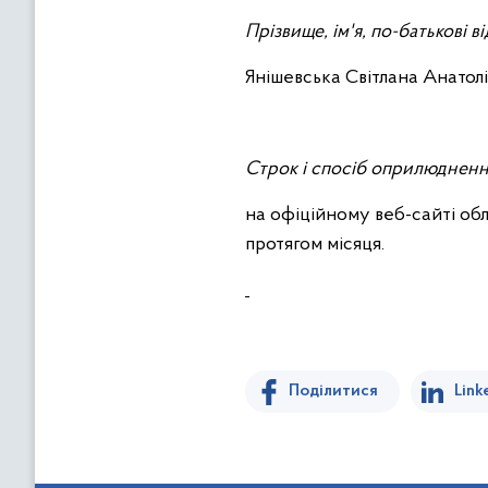
Прізвище, ім'я, по-батькові в
Янішевська Світлана Анатолі
Строк і спосіб оприлюдненн
на офіційному веб-сайті об
протягом місяця.
Поділитися
Link