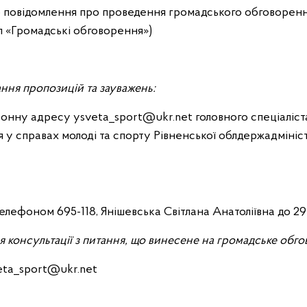
 повідомлення про проведення громадського обговоренн
л «Громадські обговорення»)
ння пропозицій та зауважень:
онну адресу ysveta_sport@ukr.net головного спеціаліста 
я у справах молоді та спорту Рівненської облдержадмініс
елефоном 695-118, Янішевська Світлана Анатоліївна до 29
я консультації з питання, що винесене на громадське обг
veta_sport@ukr.net