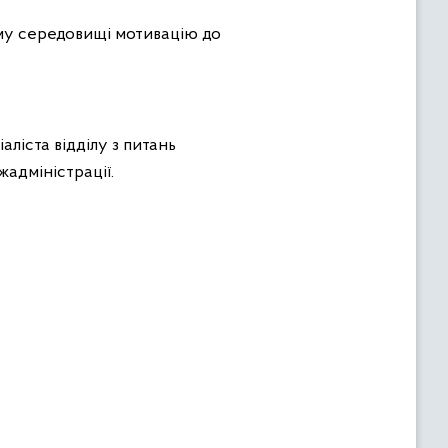
ому середовищі мотивацію до
ліста відділу з питань
жадміністрації.