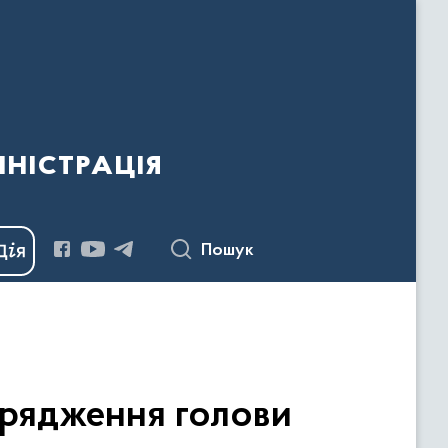
ністрація
Пошук
орядження голови