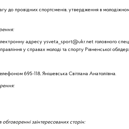
вагу до провідних спортсменів, утвердження в молодіжн
рення:
лектронну адресу ysveta_sport@ukr.net головного спеціа
управління у справах молоді та спорту Рівненської облдер
елефоном 695-118, Янішевська Світлана Анатоліївна.
рення:
в обговоренні заінтересованих сторін: