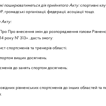
які поширюватиметься дія прийнятого Акту:
спортивні кл
 громадські організації, федерації, асоціації тощо.
 Акту:
ро Про внесення змін до розпорядження голови Рівненс
014 року № 313» , дасть змогу:
ст спортсменів та тренерів області;
спортом вищих досягнень;
менів до занять спортом досягнень;
овідних рівненських спортсменів до інших областей та 
;