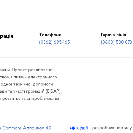
Телефони
Гаряча лінія
рація
(0362) 695-165
(0800) 500 078
країни. Проект реалізовано
твом з питань електронного
родної технічної допомоги
ади та участі громади" (EGAP) ,
ї розвитку та співробітництва
розробник порталу
e Commons Attribution 4.0