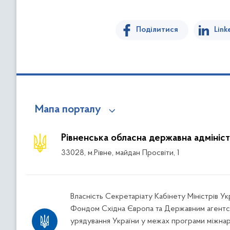
Поділитися
Link
Мапа порталу
Рівненська обласна державна адмініст
33028, м.Рівне, майдан Просвіти, 1
Власність Секретаріату Кабінету Міністрів У
Фондом Східна Європа та Державним агентс
урядування України у межах програми міжна