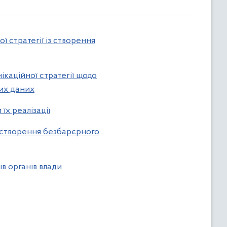
ї стратегії із створення
ікаційної стратегії щодо
тих даних
їх реалізації
о створення безбар
єрного
в органів влади