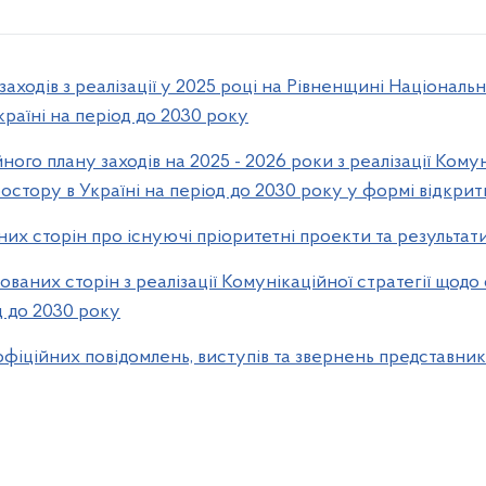
аходів з реалізації у 2025 році на Рівненщині Національно
раїні на період до 2030 року
ного плану заходів на 2025 - 2026 роки з реалізації Комун
остору в Україні на період до 2030 року у формі відкри
х сторін про існуючі пріоритетні проекти та результати 
ваних сторін з реалізації Комунікаційної стратегії щод
д до 2030 року
фіційних повідомлень, виступів та звернень представникі