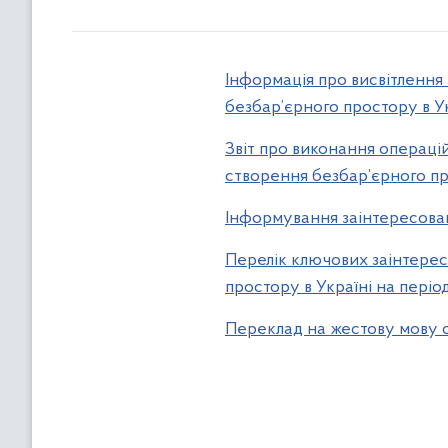
Інформація про висвітлення з
безбар’єрного простору в Ук
Звіт про виконання операцій
створення безбар’єрного пр
Інформування заінтересовани
Перелік ключових заінтересо
простору в Україні на періо
Переклад на жестову мову о