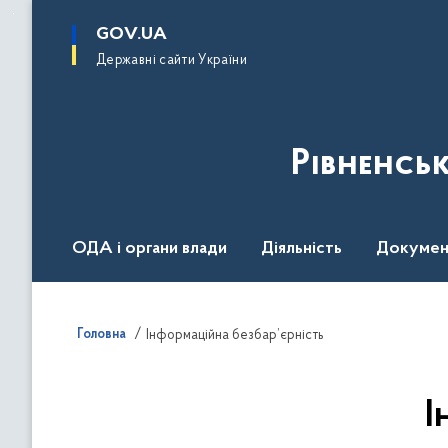
до
основного
GOV.UA
вмісту
Державні сайти України
Рівненсь
ОДА і органи влади
Діяльність
Докумен
Воєнний стан
Головна
Інформаційна безбар’єрність
І