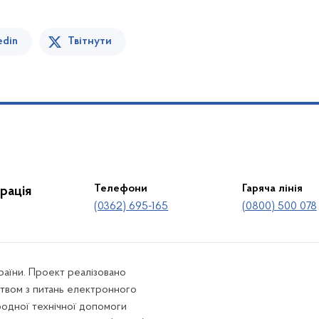
edin
Твітнути
Телефони
Гаряча лінія
рація
(0362) 695-165
(0800) 500 078
країни. Проект реалізовано
твом з питань електронного
родної технічної допомоги