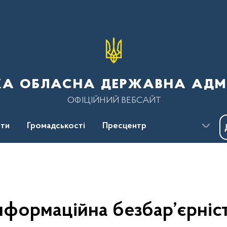
ка обласна державна адмі
ОФІЦІЙНИЙ ВЕБСАЙТ
ти
Громадськості
Пресцентр
нформаційна безбар’єрніс