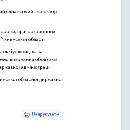
вний фінансовий інспектор
 оборони, правоохоронних
івненській області.
ань будівництва та
дено виконання обов’язків
ржавної адміністрації.
ненської обласної державної
Надрукувати