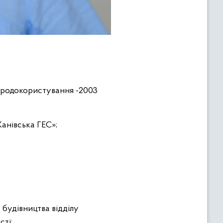
риродокористування -2003
Канівська ГЕС»;
ь будівництва відділу
сті;