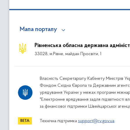
Мапа порталу
Рівненська обласна державна адмініст
33028, м.Рівне, майдан Просвіти, 1
Власність Секретаріату Кабінету Міністрів У
Фондом Східна Європа та Державним агентс
урядування України у межах програми міжна
"Електронне врядування задля підзвітності вл
за фінансової підтримки Швейцарської агенці
Технічна підтримка
support@rv.gov.ua