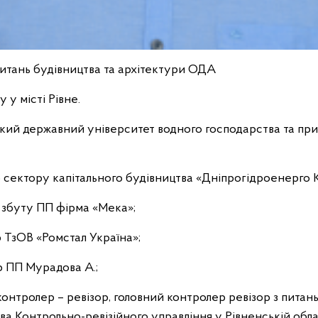
итань будівництва та архітектури ОДА
 у місті Рівне.
ький державний університет водного господарства та п
р сектору капітального будівництва «Дніпрогідроенерго 
з збуту ПП фірма «Мека»;
р ТзОВ «Ромстал Україна»;
р ПП Мурадова А.;
 контролер – ревізор, головний контролер ревізор з питан
а Контрольно-ревізійного управління у Рівненській обла