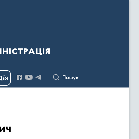
ністрація
Пошук
ич