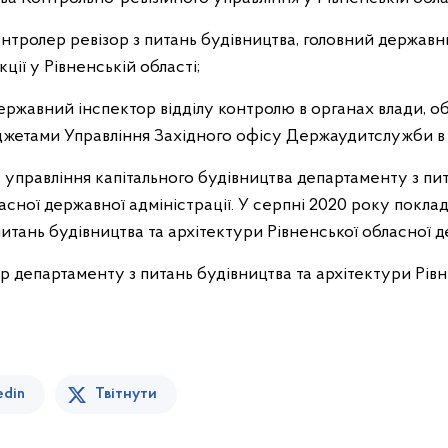
 контролер ревізор з питань будівництва, головний держа
ції у Рівненській області;
 державний інспектор відділу контролю в органах влади,
джетами Управління Західного офісу Держаудитслужби в Р
 управління капітального будівництва департаменту з пит
асної державної адміністрації. У серпні 2020 року покла
тань будівництва та архітектури Рівненської обласної де
р департаменту з питань будівництва та архітектури Рів
edin
Твітнути