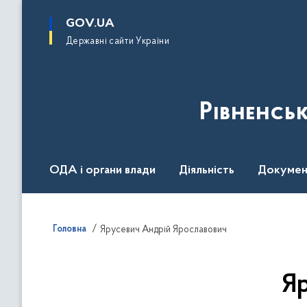
до
основного
GOV.UA
вмісту
Державні сайти України
Рівненсь
ОДА і органи влади
Діяльність
Докумен
Воєнний стан
Головна
Ярусевич Андрій Ярославович
Я