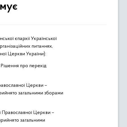
рмує
нської єпархії Української
рганізаційних питаннях,
ної Церкви України):
 Рішення про перехід
Православної Церкви –
прийнято загальними зборами
ої Православної Церкви –
прийнято загальними