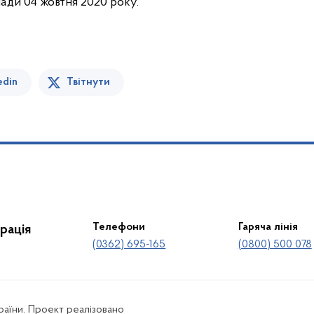
мади 04 жовтня 2020 року.
edin
Твітнути
Телефони
Гаряча лінія
рація
(0362) 695-165
(0800) 500 078
країни. Проект реалізовано