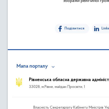
зборами релігійної гро
Поділитися
Link
Мапа порталу
Рівненська обласна державна адмініст
33028, м.Рівне, майдан Просвіти, 1
Власність Секретаріату Кабінету Міністрів У