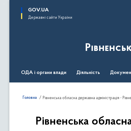
до
основного
GOV.UA
вмісту
Державні сайти України
Рівненсь
ОДА і органи влади
Діяльність
Докумен
Воєнний стан
Головна
Рівненська обласна державна адміністрація - Рівн
Рівненська обласна