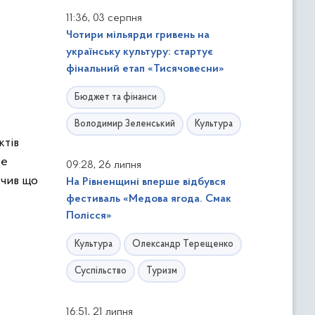
,
11:36
03 серпня
Чотири мільярди гривень на
українську культуру: стартує
фінальний етап «Тисячовесни»
Бюджет та фінанси
Володимир Зеленський
Культура
ктів
ве
,
09:28
26 липня
ачив що
На Рівненщині вперше відбувся
фестиваль «Медова ягода. Смак
Полісся»
Культура
Олександр Терещенко
Суспільство
Туризм
,
16:51
21 липня