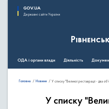
до
основного
GOV.UA
вмісту
Державні сайти України
Рівненсь
ОДА і органи влади
Діяльність
Докумен
Воєнний стан
Головна
Новини
У списку "Великої реставрації - два об
У списку "Велик