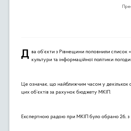
Прес
Два об’єкти з Рівнещини поповнили список «Великої Реставрації». Щойно бюджетний комітет Міністерства
культури та інформаційної політики погоди
Це означає, що найближчим часом у декількох о
цих об’єктів за рахунок бюджету МКІП.
Експертною радою при МКІП було обрано 26, з н