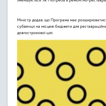
зменшується. Як і потреба в ремонтно-реставра
Міністр додав, що Програма має розширюватися
субвенції на місцеві бюджети для реставраційни
довгострокової цілі.