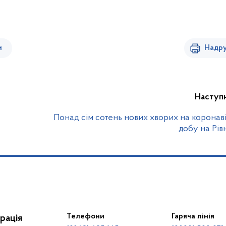
и
Надру
Наступ
Понад сім сотень нових хворих на коронаві
добу на Рі
Телефони
Гаряча лінія
рація