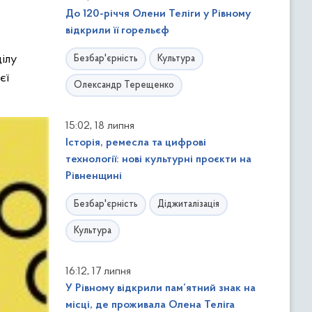
До 120-річчя Олени Теліги у Рівному
відкрили її горельєф
ілу
Безбар'єрність
Культура
єї
Олександр Терещенко
,
15:02
18 липня
Історія, ремесла та цифрові
технології: нові культурні проєкти на
Рівненщині
Безбар'єрність
Діджиталізація
Культура
,
16:12
17 липня
У Рівному відкрили пам’ятний знак на
місці, де проживала Олена Теліга