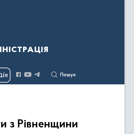
ністрація
Пошук
кти з Рівненщини