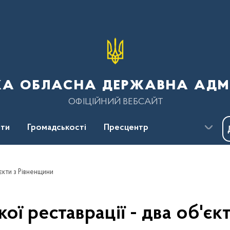
ка обласна державна адмі
ОФІЦІЙНИЙ ВЕБСАЙТ
ти
Громадськості
Пресцентр
'єкти з Рівненщини
ої реставрації - два об'є