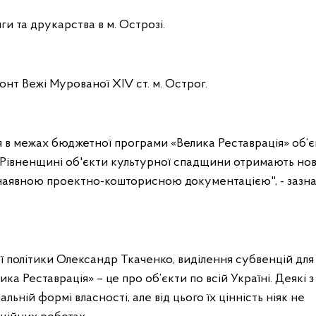
ги та друкарства в м. Острозі.
нт Вежі Мурованої ХІV ст. м. Острог.
 в межах бюджетної програми «Велика Реставрація» об’є
 Рівненщині об'єкти культурної спадщини отримають но
з наявною проектно-кошторисною документацією", - зазн
ї політики Олександр Ткаченко, виділення субвенцій для
а Реставрація» – це про об’єкти по всій Україні. Деякі з
ній формі власності, але від цього їх цінність ніяк не