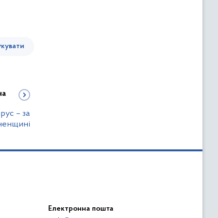
кувати
на
рус – за
вненщині
Електронна пошта