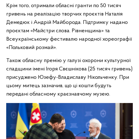
Крім того, отримали обласні гранти по 50 тисяч
гривень на реалізацію творчих проєктів Наталія
Демедюк і Андрій Майборода. Підтримку надано
проєктам «Майстри слова. Рівненщина» та
Всеукраїнському фестивалю народної хореографії
«Польковий розмай».
Також обласну премію у галузі охорони культурної
спадщини імені Ігоря Свєшнікова (25 тисяч гривень)
присуджено Юзефу-Владиславу Нікольченку. При
цьому митець зазначив, що ці кошти будуть
передані обласному краєзнавчому музею.