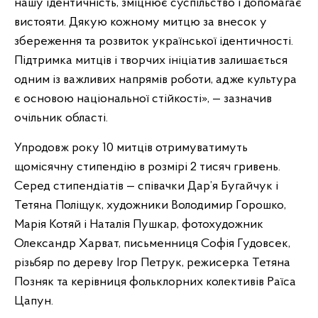
нашу ідентичність, зміцнює суспільство і допомагає
вистояти. Дякую кожному митцю за внесок у
збереження та розвиток української ідентичності.
Підтримка митців і творчих ініціатив залишається
одним із важливих напрямів роботи, адже культура
є основою національної стійкості», — зазначив
очільник області.
Упродовж року 10 митців отримуватимуть
щомісячну стипендію в розмірі 2 тисяч гривень.
Серед стипендіатів — співачки Дар’я Бугайчук і
Тетяна Поліщук, художники Володимир Горошко,
Марія Котяй і Наталія Пушкар, фотохудожник
Олександр Харват, письменниця Софія Гудовсек,
різьбяр по дереву Ігор Петрук, режисерка Тетяна
Позняк та керівниця фольклорних колективів Раїса
Цапун.