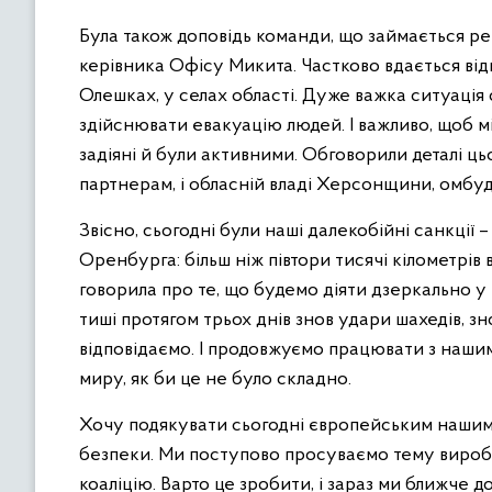
Була також доповідь команди, що займається ре
керівника Офісу Микита. Частково вдається відп
Олешках, у селах області. Дуже важка ситуація 
здійснювати евакуацію людей. І важливо, щоб між
задіяні й були активними. Обговорили деталі ць
партнерам, і обласній владі Херсонщини, омбуд
Звісно, сьогодні були наші далекобійні санкції –
Оренбурга: більш ніж півтори тисячі кілометрів 
говорила про те, що будемо діяти дзеркально у в
тиші протягом трьох днів знов удари шахедів, 
відповідаємо. І продовжуємо працювати з наши
миру, як би це не було складно.
Хочу подякувати сьогодні європейським нашим п
безпеки. Ми поступово просуваємо тему вироб
коаліцію. Варто це зробити, і зараз ми ближче до