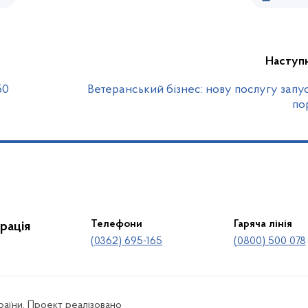
Наступ
50
Ветеранський бізнес: нову послугу запу
по
Телефони
Гаряча лінія
рація
(0362) 695-165
(0800) 500 078
країни. Проект реалізовано