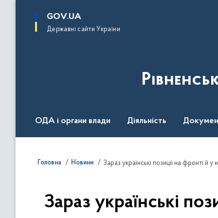
до
основного
GOV.UA
вмісту
Державні сайти України
Рівненсь
ОДА і органи влади
Діяльність
Докумен
Воєнний стан
Головна
Новини
Зараз українські поз