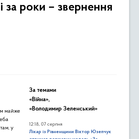
і за роки – звернення
За темами
«Війна»,
«Володимир Зеленський»
ам майже
реба
,
12:18
07 серпня
там, у
Лікар із Рівненщини Віктор Юзепчук