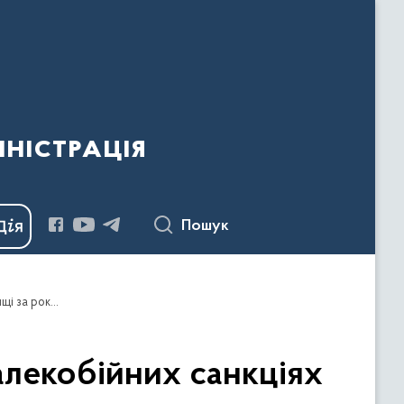
ністрація
Пошук
Зараз українські позиції на фронті й у наших далекобійних санкціях та у спільних результатах із партнерами найвищі за роки – звернення Президента
далекобійних санкціях