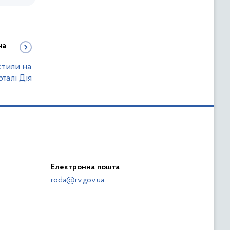
на
стили на
рталі Дія
Електронна пошта
roda@rv.gov.ua