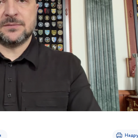
и
Надру