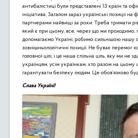
антибалістиці були представлені 13 країн та о
ініціатива. Загалом зараз українські позиції на 
партнерами найвищі за роки. Треба тримати ріве
який є при цьому, все, через що ми проходимо, 
допомагаємо Україні, робимо сильнішою нашу о
зовнішньополітичні позиції. Не буває перемог к
головної цілі, і це наша спільна ціль, яку ми не
українцям, усім українкам, хто разом на цьому ш
гарантувати безпеку людям. Це обов’язково буд
Слава Україні!