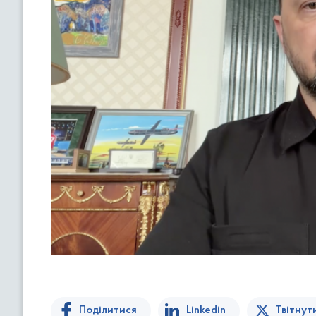
Поділитися
Linkedin
Твітнут