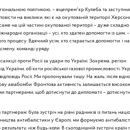
гіональною політикою, – віцепремʼєр Кулеба та заступни
овісти на виклики, які є на окупованій території Херсон
саме на цій частині окупованої території – дуже складно
народні організації – усі, хто здатен допомогти із цим, –
ого процесу. Вдячний усім, хто старається допомогти: і н
смену, команді уряду.
 санкції проти Росії за удари по Україні. Зокрема, регіон
від України, об’єкти російської газової промисловості. Ук
ідповідь Росії. Ми пропонували тишу. На жаль, після відн
знову авіабомби. Фронтова активність залишається високо
ми партнерами, щоб дотиснути до дипломатії – дотиснут
артнерам: була зустріч на рівні радників із питань наці
ництва антибалістики у Європі, ми формуємо антибаліс
 результату, ніж будь-коли. В сьогоднішній зустрічі країн 