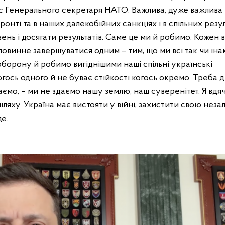
фіс Генерального секретаря НАТО. Важлива, дуже важлива
фронті та в наших далекобійних санкціях і в спільних резул
нь і досягати результатів. Саме це ми й робимо. Кожен 
повинне завершуватися одним – тим, що ми всі так чи ін
борону й робимо вигіднішими наші спільні українські
огось одного й не буває стійкості когось окремо. Треба д
 здаємо, – ми не здаємо нашу землю, наш суверенітет. Я вдя
ляху. Україна має вистояти у війні, захистити свою незал
е.