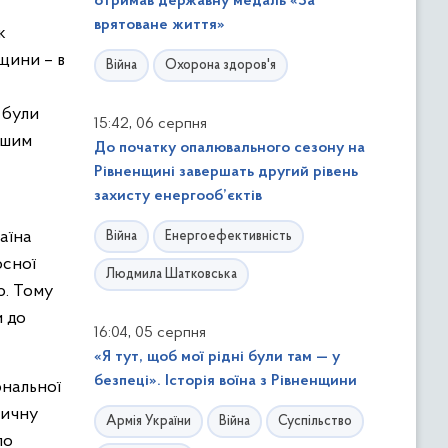
отримав державну медаль «За
врятоване життя»
к
щини – в
Війна
Охорона здоров'я
 були
,
15:42
06 серпня
ашим
До початку опалювального сезону на
Рівненщині завершать другий рівень
захисту енергооб’єктів
раїна
Війна
Енергоефективність
осної
Людмила Шатковська
ю. Тому
и до
,
16:04
05 серпня
«Я тут, щоб мої рідні були там — у
безпеці». Історія воїна з Рівненщини
ональної
тичну
Армія України
Війна
Суспільство
по