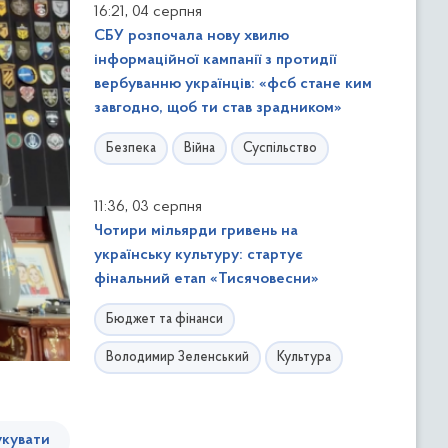
,
16:21
04 серпня
СБУ розпочала нову хвилю
інформаційної кампанії з протидії
вербуванню українців: «фсб стане ким
завгодно, щоб ти став зрадником»
Безпека
Війна
Суспільство
,
11:36
03 серпня
Чотири мільярди гривень на
українську культуру: стартує
фінальний етап «Тисячовесни»
Бюджет та фінанси
Володимир Зеленський
Культура
кувати