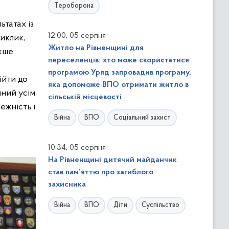
Тероборона
ьтатах із
,
12:00
05 серпня
виклик,
Житло на Рівненщині для
акше
переселенців: хто може скористатися
програмою Уряд запровадив програму,
ійти до
яка допоможе ВПО отримати житло в
чний усім
сільській місцевості
ежність і
Війна
ВПО
Соціальний захист
,
10:34
05 серпня
На Рівненщині дитячий майданчик
став пам’яттю про загиблого
захисника
Війна
ВПО
Діти
Суспільство