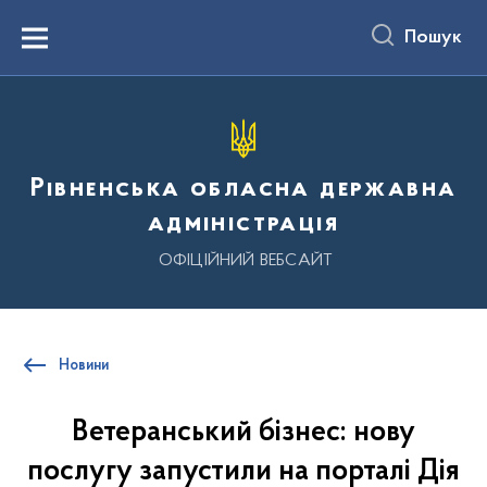
до
основного
Пошук
вмісту
Menu
Рівненська обласна державна
адміністрація
ОФІЦІЙНИЙ ВЕБСАЙТ
Новини
Ветеранський бізнес: нову
послугу запустили на порталі Дія