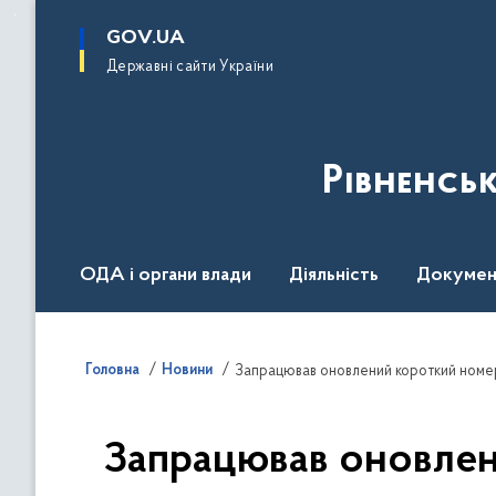
до
основного
GOV.UA
вмісту
Державні сайти України
Рівненсь
ОДА і органи влади
Діяльність
Докумен
Воєнний стан
Головна
Новини
Запрацював оновлений короткий номер
Запрацював оновлени