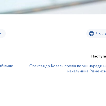
и
Надру
Наступ
йбільше
Олександр Коваль провів перші наради н
начальника Рівненс