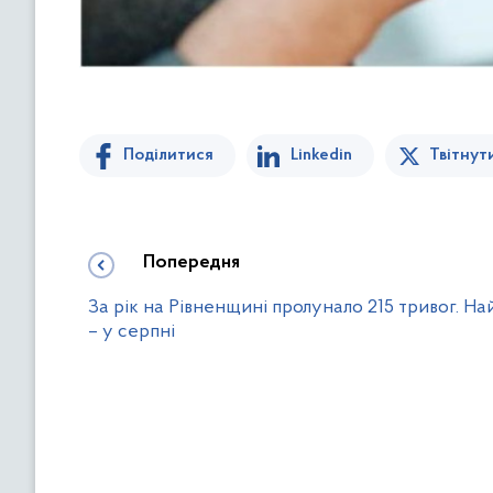
Поділитися
Linkedin
Твітнут
Попередня
За рік на Рівненщині пролунало 215 тривог. На
– у серпні