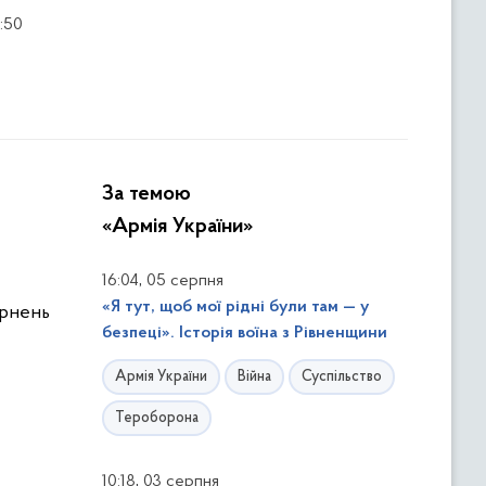
:50
За темою
«Армія України»
,
16:04
05 серпня
«Я тут, щоб мої рідні були там — у
ернень
безпеці». Історія воїна з Рівненщини
Армія України
Війна
Суспільство
Тероборона
,
10:18
03 серпня