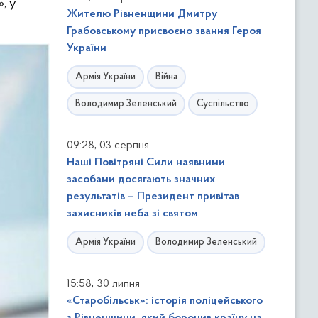
, у
Жителю Рівненщини Дмитру
Грабовському присвоєно звання Героя
України
Армія України
Війна
Володимир Зеленський
Суспільство
,
09:28
03 серпня
Наші Повітряні Сили наявними
засобами досягають значних
результатів – Президент привітав
захисників неба зі святом
Армія України
Володимир Зеленський
,
15:58
30 липня
«Старобільськ»: історія поліцейського