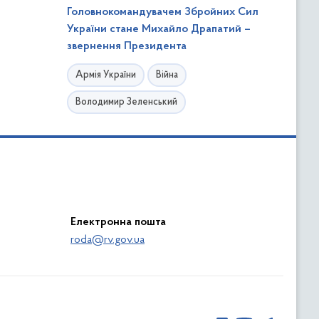
Головнокомандувачем Збройних Сил
України стане Михайло Драпатий –
звернення Президента
Армія України
Війна
Володимир Зеленський
Електронна пошта
roda@rv.gov.ua