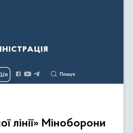
ністрація
Пошук
ої лінії» Міноборони