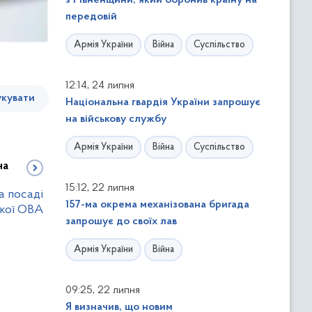
з Рівненщини, який боронив країну на
передовій
Армія України
Війна
Суспільство
,
12:14
24 липня
кувати
Національна гвардія України запрошує
на військову службу
Армія України
Війна
Суспільство
на
,
15:12
22 липня
а посаді
157-ма окрема механізована бригада
ької ОВА
запрошує до своїх лав
Армія України
Війна
,
09:25
22 липня
Я визначив, що новим