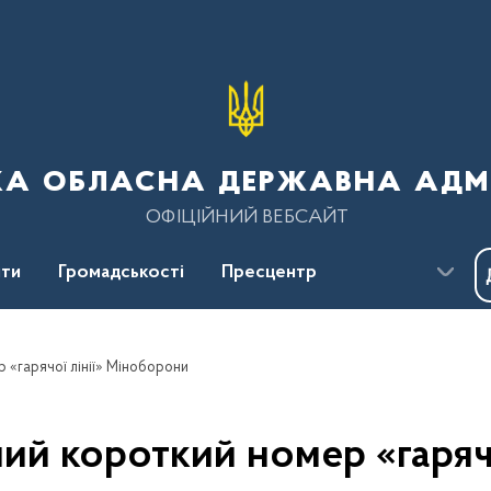
ка обласна державна адмі
ОФІЦІЙНИЙ ВЕБСАЙТ
ти
Громадськості
Пресцентр
 «гарячої лінії» Міноборони
й короткий номер «гаряч