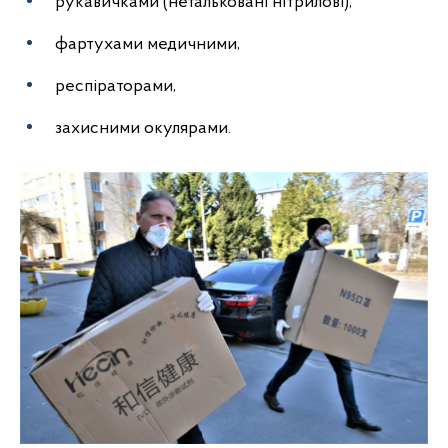
рукавичками (нетальковані нітрилові),
фартухами медичними,
респіраторами,
захисними окулярами.