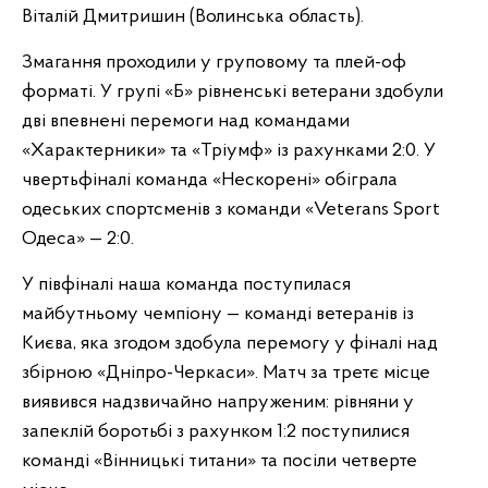
Віталій Дмитришин (Волинська область).
Змагання проходили у груповому та плей-оф
форматі. У групі «Б» рівненські ветерани здобули
дві впевнені перемоги над командами
«Характерники» та «Тріумф» із рахунками 2:0. У
чвертьфіналі команда «Нескорені» обіграла
одеських спортсменів з команди «Veterans Sport
Одеса» — 2:0.
У півфіналі наша команда поступилася
майбутньому чемпіону — команді ветеранів із
Києва, яка згодом здобула перемогу у фіналі над
збірною «Дніпро-Черкаси». Матч за третє місце
виявився надзвичайно напруженим: рівняни у
запеклій боротьбі з рахунком 1:2 поступилися
команді «Вінницькі титани» та посіли четверте