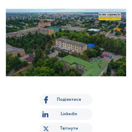
Поділитися
Linkedin
Твітнути