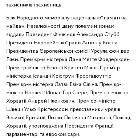
захисників і захисниць.
Біля Народного меморіалу національної пам’яті на
майдані Незалежності шану полеглим воїнам
віддали Президент Фінляндії Александр Стубб,
Президент Європейської ради Антоніу Кошта,
Президентка Європейської комісії Урсула фон дер
Ляєн, Прем’єр-міністерка Данії Метте Фредеріксен,
Прем’єр-міністр Естонії Крістен Міхал, Прем’єр-
міністерка Ісландії Кріструн Фростадоуттір,
Прем’єр-міністерка Латвії Евіка Сіліня, Прем’єр-
міністр Норвегії Йонас Гар Стере, Прем’єр-міністр
Хорватії Андрей Пленкович, Прем’єр-міністр
Швеції Ульф Крістерссон, представники урядів
Великої Британії, Литви, Північної Македонії, Польщі,
Хорватії, уповноважена Президента Франції,
парламентарі та єврокомісари.