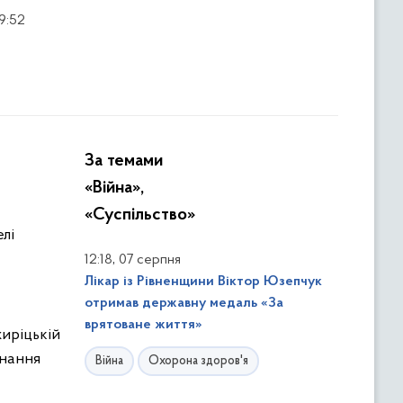
9:52
За темами
«Війна»,
«Суспільство»
лі
,
12:18
07 серпня
Лікар із Рівненщини Віктор Юзепчук
отримав державну медаль «За
врятоване життя»
жиріцькій
онання
Війна
Охорона здоров'я