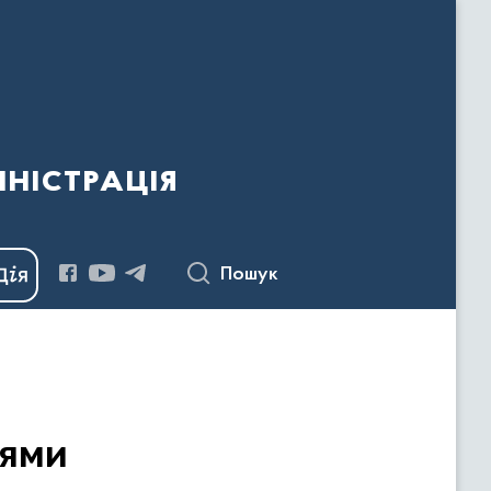
ністрація
Пошук
оями