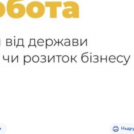
и
Надру