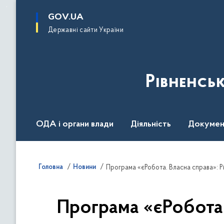
до
основного
GOV.UA
вмісту
Державні сайти України
Рівненсь
ОДА і органи влади
Діяльність
Докумен
Воєнний стан
Головна
Новини
Програма «єРобота. Власна справа»: Рі
Програма «єРобота.