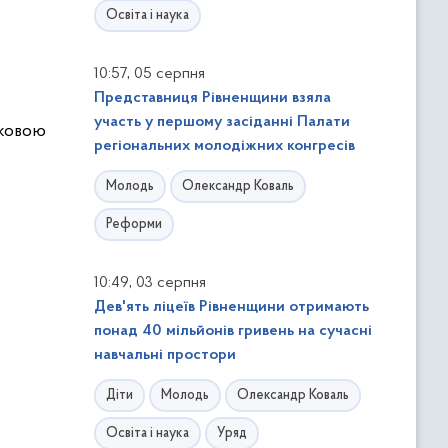
Освіта і наука
,
10:57
05 серпня
Представниця Рівненщини взяла
участь у першому засіданні Палати
зковою
регіональних молодіжних конгресів
Молодь
Олександр Коваль
Реформи
,
10:49
03 серпня
Дев'ять ліцеїв Рівненщини отримають
понад 40 мільйонів гривень на сучасні
навчальні простори
Діти
Молодь
Олександр Коваль
Освіта і наука
Уряд