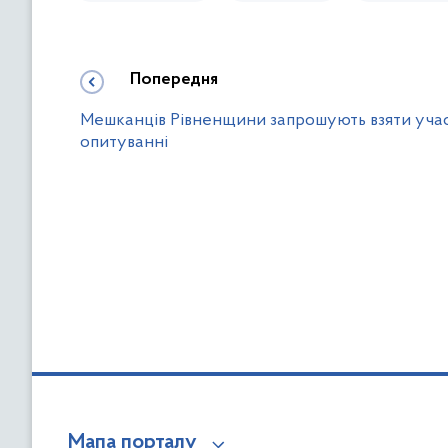
Попередня
Мешканців Рівненщини запрошують взяти учас
опитуванні
Мапа порталу