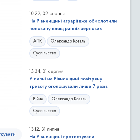
,
10:22
02 серпня
На Рівненщині аграрії вже обмолотили
половину площ ранніх зернових
АПК
Олександр Коваль
Суспільство
,
13:34
01 серпня
У липні на Рівненщині повітряну
тривогу оголошували лише 7 разів
Війна
Олександр Коваль
Суспільство
,
13:12
31 липня
кувати
На Рівненщині протестували