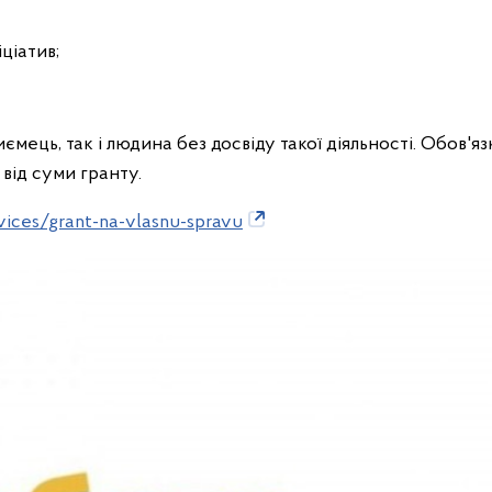
ціатив;
мець, так і людина без досвіду такої діяльності. Обов'я
від суми гранту.
rvices/grant-na-vlasnu-spravu