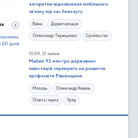
алгоритми відновлення мобільного
зв'язку під час блекауту
Війна
Діджиталізація
на
Олександр Терещенко
Суспільство
язаними,
 60 днів
,
10:59
31 липня
Майже 92 млн грн державних
інвестицій спрямують на розвиток
профосвіти Рівненщини
Молодь
Олександр Коваль
Освіта і наука
Уряд