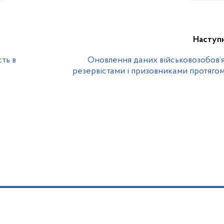
Наступ
ть в
Оновлення даних військовозобов’
резервістами і призовниками протягом