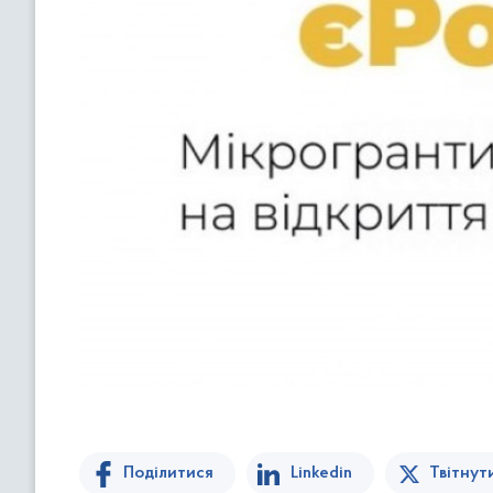
Поділитися
Linkedin
Твітнут