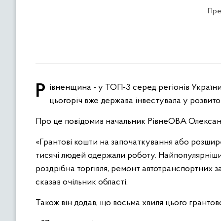
Пре
Рівненщина - у ТОП-3 серед регіонів України за реалізацією програми «єРобота. Власна справа». Загалом
цьогоріч вже держава інвестувала у розвиток
Про це повідомив начальник РівнеОВА Олексан
«Грантові кошти на започаткування або розшире
тисячі людей одержали роботу. Найпопулярніши
роздрібна торгівля, ремонт автотранспортних за
сказав очільник області.
Також він додав, що восьма хвиля цього грантов