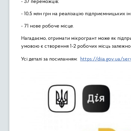
- 37 переможців;
- 10,5 млн грн на реалізацію підприємницьких іні
- 71 нове робоче місце.
Нагадаємо, отримати мікрогрант може як підприє
умовою є створення 1-2 робочих місць залежно 
Усі деталі за посиланням:
https://diia.gov.ua/se