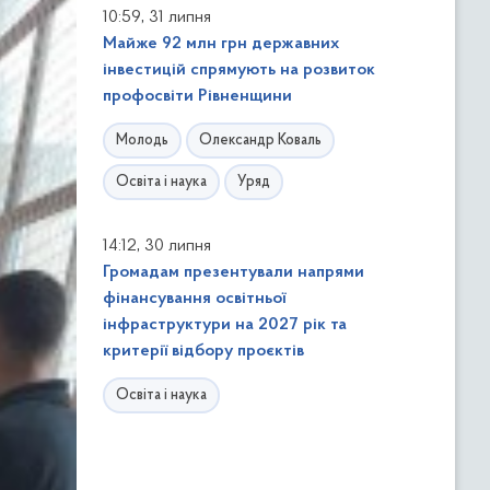
,
10:59
31 липня
Майже 92 млн грн державних
інвестицій спрямують на розвиток
профосвіти Рівненщини
Молодь
Олександр Коваль
Освіта і наука
Уряд
,
14:12
30 липня
Громадам презентували напрями
фінансування освітньої
інфраструктури на 2027 рік та
критерії відбору проєктів
Освіта і наука