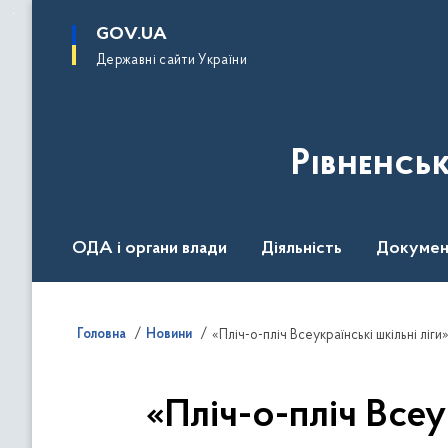
до
основного
GOV.UA
вмісту
Державні сайти України
Рівненсь
ОДА і органи влади
Діяльність
Докумен
Воєнний стан
Головна
Новини
«Пліч-о-пліч Всеукраїнські шкільні ліги
«Пліч-о-пліч Всеу