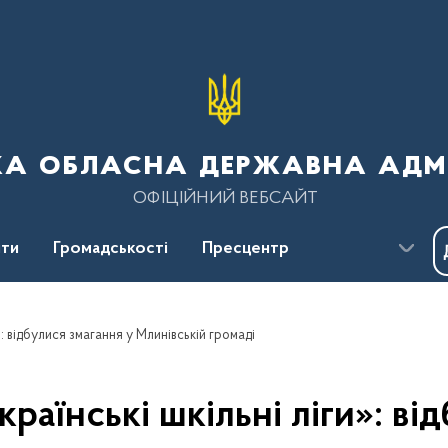
ка обласна державна адмі
ОФІЦІЙНИЙ ВЕБСАЙТ
ти
Громадськості
Пресцентр
»: відбулися змагання у Млинівській громаді
країнські шкільні ліги»: ві