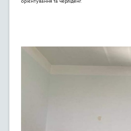
орієнтування та черліденг.