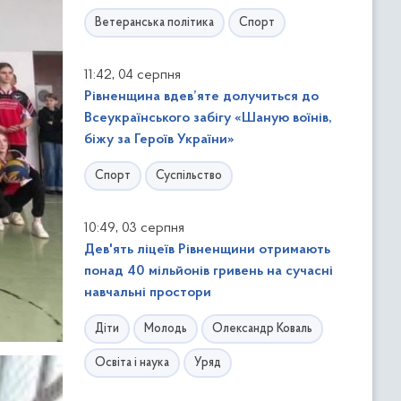
Ветеранська політика
Спорт
,
11:42
04 серпня
Рівненщина вдев’яте долучиться до
Всеукраїнського забігу «Шаную воїнів,
біжу за Героїв України»
Спорт
Суспільство
,
10:49
03 серпня
Дев'ять ліцеїв Рівненщини отримають
понад 40 мільйонів гривень на сучасні
навчальні простори
Діти
Молодь
Олександр Коваль
Освіта і наука
Уряд