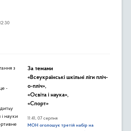
12:30
За темами
«Всеукраїнські шкільні ліги пліч-
о-пліч»,
це -
«Освіта і наука»,
«Спорт»
одитьу
 і науки
,
11:41
07 серпня
портивне
МОН оголошує третій набір на