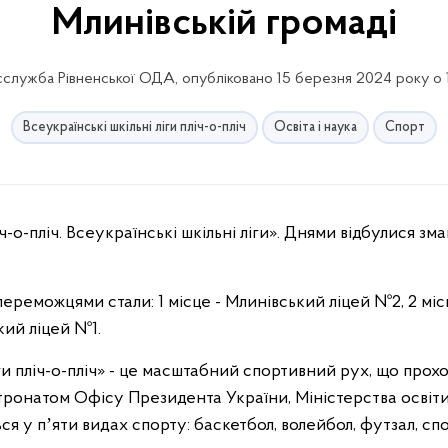
Млинівській громаді
служба Рівненської ОДА, опубліковано 15 березня 2024 року о 
Всеукраїнські шкільні ліги пліч-о-пліч
Освіта і наука
Спорт
ереможцями стали: 1 місце - Млинівський ліцей №2, 2 міс
кий ліцей №1.
іги пліч-о-пліч» - це масштабний спортивний рух, що прох
атронатом Офісу Президента України, Міністерства освіти
ься у пʼяти видах спорту: баскетбол, волейбол, футзал, с