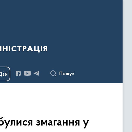
ністрація
Пошук
дбулися змагання у