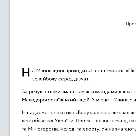
Прес
На Млинівщині проходить ІІ етап змагань «Пліч-о-пліч. Всеукраїнські шкільні ліги». Днями відбулися змагання з
волейболу серед дівчат.
За результатами змагань між командами дівчат п
Малодорогостаївський ліцей, 3 місце - Млинівсь
Нагадаємо, ініціатива «Всеукраїнські шкільні л
всіх областях України. Проєкт втілюється під п
та Міністерства молоді та спорту. Учнів змагают