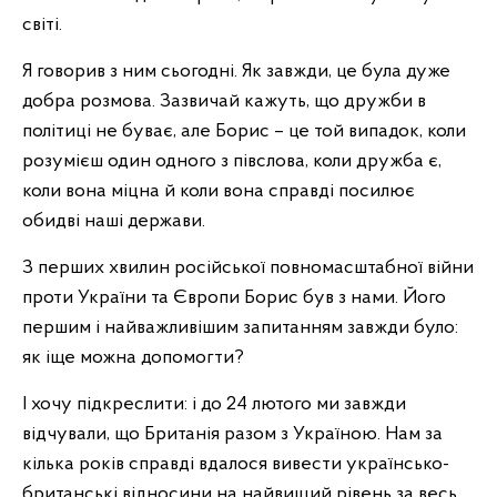
світі.
Я говорив з ним сьогодні. Як завжди, це була дуже
добра розмова. Зазвичай кажуть, що дружби в
політиці не буває, але Борис – це той випадок, коли
розумієш один одного з півслова, коли дружба є,
коли вона міцна й коли вона справді посилює
обидві наші держави.
З перших хвилин російської повномасштабної війни
проти України та Європи Борис був з нами. Його
першим і найважливішим запитанням завжди було:
як іще можна допомогти?
І хочу підкреслити: і до 24 лютого ми завжди
відчували, що Британія разом з Україною. Нам за
кілька років справді вдалося вивести українсько-
британські відносини на найвищий рівень за весь