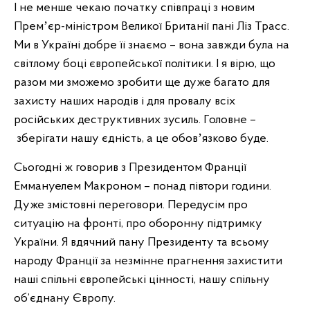
І не менше чекаю початку співпраці з новим
Премʼєр-міністром Великої Британії пані Ліз Трасс.
Ми в Україні добре її знаємо – вона завжди була на
світлому боці європейської політики. І я вірю, що
разом ми зможемо зробити ще дуже багато для
захисту наших народів і для провалу всіх
російських деструктивних зусиль. Головне –
зберігати нашу єдність, а це обовʼязково буде.
Сьогодні ж говорив з Президентом Франції
Еммануелем Макроном – понад півтори години.
Дуже змістовні переговори. Передусім про
ситуацію на фронті, про оборонну підтримку
України. Я вдячний пану Президенту та всьому
народу Франції за незмінне прагнення захистити
наші спільні європейські цінності, нашу спільну
об’єднану Європу.