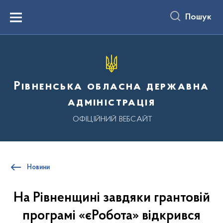
до
основного
Пошук
вмісту
Menu
Рівненська обласна державна
адміністрація
ОФІЦІЙНИЙ ВЕБСАЙТ
Новини
На Рівненщині завдяки грантовій
програмі «єРобота» відкрився