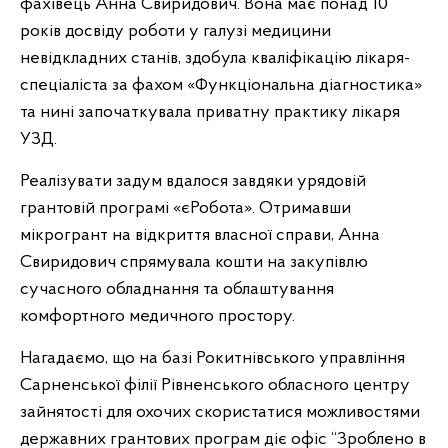
фахівець Анна Свиридович. Вона має понад 10
років досвіду роботи у галузі медицини
невідкладних станів, здобула кваліфікацію лікаря-
спеціаліста за фахом «Функціональна діагностика»
та нині започаткувала приватну практику лікаря
УЗД.
Реалізувати задум вдалося завдяки урядовій
грантовій програмі «єРобота». Отримавши
мікрогрант на відкриття власної справи, Анна
Свиридович спрямувала кошти на закупівлю
сучасного обладнання та облаштування
комфортного медичного простору.
Нагадаємо, що на базі Рокитнівського управління
Сарненської філії Рівненського обласного центру
зайнятості для охочих скористатися можливостями
державних грантових програм діє офіс “Зроблено в