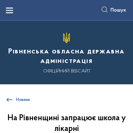
до
основного
Пошук
вмісту
Menu
Рівненська обласна державна
адміністрація
ОФІЦІЙНИЙ ВЕБСАЙТ
Новини
На Рівненщині запрацює школа у
лікарні