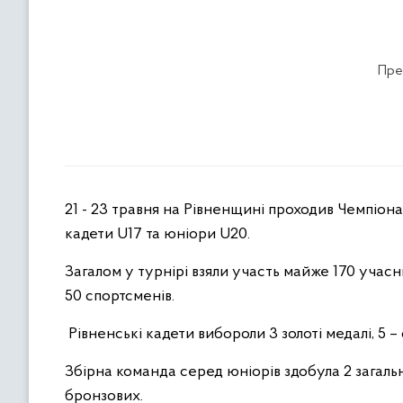
Пре
21 - 23 травня на Рівненщині проходив Чемпіона
кадети U17 та юніори U20.
Загалом у турнірі взяли участь майже 170 учасн
50 спортсменів.
Рівненські кадети вибороли 3 золоті медалі, 5 –
Збірна команда серед юніорів здобула 2 загально
бронзових.