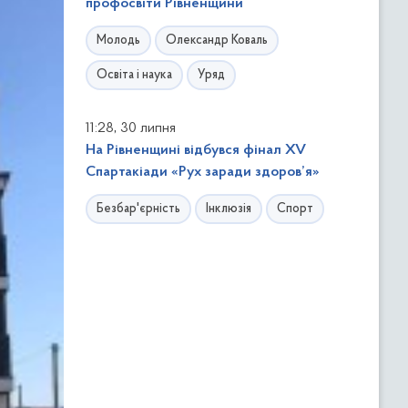
профосвіти Рівненщини
Молодь
Олександр Коваль
Освіта і наука
Уряд
,
11:28
30 липня
На Рівненщині відбувся фінал XV
Спартакіади «Рух заради здоров’я»
Безбар'єрність
Інклюзія
Спорт