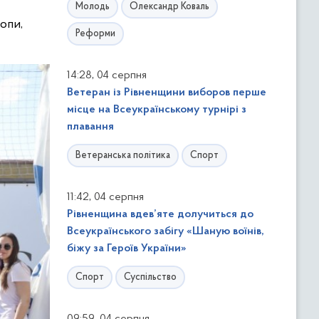
Молодь
Олександр Коваль
опи,
Реформи
,
14:28
04 серпня
Ветеран із Рівненщини виборов перше
місце на Всеукраїнському турнірі з
плавання
Ветеранська політика
Спорт
,
11:42
04 серпня
Рівненщина вдев’яте долучиться до
Всеукраїнського забігу «Шаную воїнів,
біжу за Героїв України»
Спорт
Суспільство
,