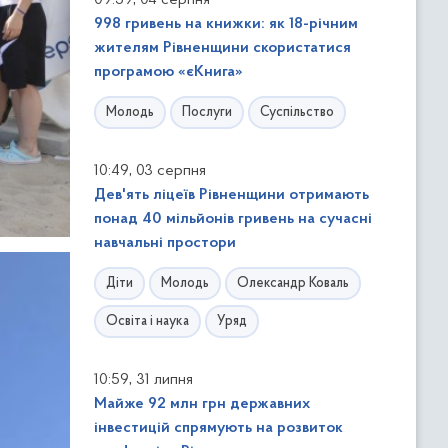
09:59
04 серпня
998 гривень на книжки: як 18-річним
жителям Рівненщини скористатися
програмою «єКнига»
Молодь
Послуги
Суспільство
,
10:49
03 серпня
Дев'ять ліцеїв Рівненщини отримають
понад 40 мільйонів гривень на сучасні
навчальні простори
Діти
Молодь
Олександр Коваль
Освіта і наука
Уряд
,
10:59
31 липня
Майже 92 млн грн державних
інвестицій спрямують на розвиток