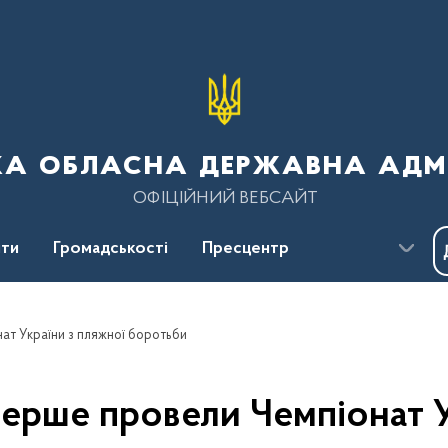
ка обласна державна адмі
ОФІЦІЙНИЙ ВЕБСАЙТ
ти
Громадськості
Пресцентр
ат України з пляжної боротьби
перше провели Чемпіонат У