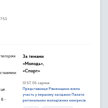
7:53
тегоріях
За темами
«Молодь»,
«Спорт»
дставляли
,
10:57
05 серпня
Представниця Рівненщини взяла
сце.
участь у першому засіданні Палати
 8 -
регіональних молодіжних конгресів