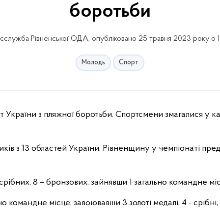
боротьби
сслужба Рівненської ОДА, опубліковано 25 травня 2023 року о 1
Молодь
Спорт
т України з пляжної боротьби. Спортсмени змагалися у ка
иків з 13 областей України. Рівненщину у чемпіонаті пре
 срібних, 8 – бронзових, зайнявши 1 загально командне мі
 командне місце, завоювавши 3 золоті медалі, 4 - срібні,