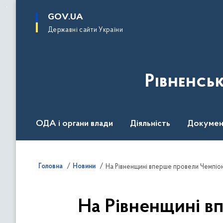
до
основного
GOV.UA
вмісту
Державні сайти України
Рівненсь
ОДА і органи влади
Діяльність
Докумен
Воєнний стан
Головна
Новини
На Рівненщині вперше провели Чемпіон
На Рівненщині в