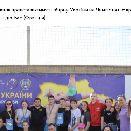
менів представлятимуть збірну України на Чемпіонаті Євр
ан-дю-Вар (Франція).