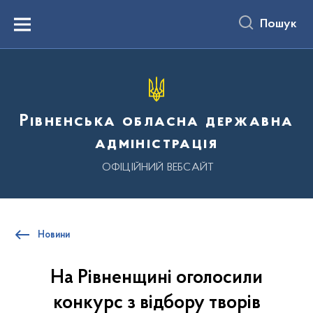
до
основного
Пошук
вмісту
Menu
Рівненська обласна державна
адміністрація
ОФІЦІЙНИЙ ВЕБСАЙТ
Новини
На Рівненщині оголосили
конкурс з відбору творів