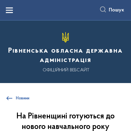
до
основного
Пошук
вмісту
Menu
Рівненська обласна державна
адміністрація
ОФІЦІЙНИЙ ВЕБСАЙТ
Новини
На Рівненщині готуються до
нового навчального року