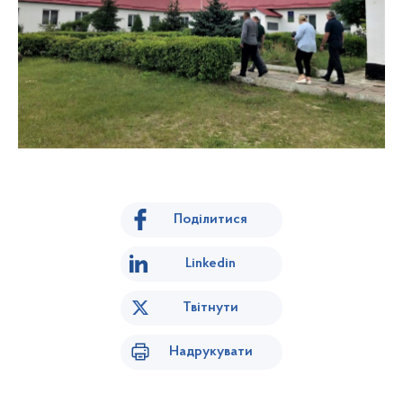
Поділитися
Linkedin
Твітнути
Надрукувати