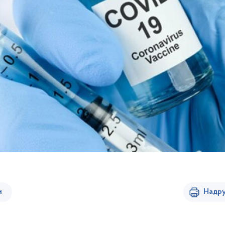
и
Надру