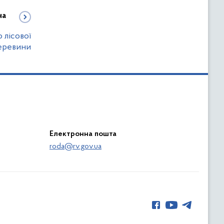
на
 лісової
еревини
Електронна пошта
roda@rv.gov.ua