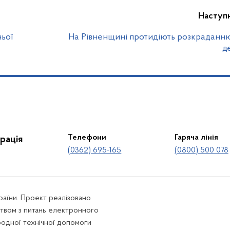
Наступ
ьої
На Рівненщині протидіють розкраданню
д
Телефони
Гаряча лінія
рація
(0362) 695-165
(0800) 500 078
країни. Проект реалізовано
твом з питань електронного
родної технічної допомоги