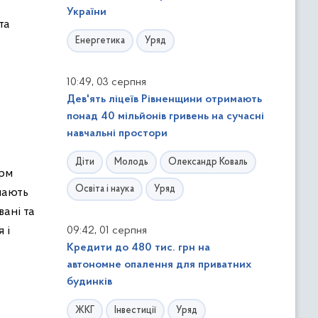
України
та
Енергетика
Уряд
,
10:49
03 серпня
Дев'ять ліцеїв Рівненщини отримають
понад 40 мільйонів гривень на сучасні
навчальні простори
Діти
Молодь
Олександр Коваль
орм
Освіта і наука
Уряд
мають
вані та
,
 і
09:42
01 серпня
Кредити до 480 тис. грн на
автономне опалення для приватних
будинків
ЖКГ
Інвестиції
Уряд