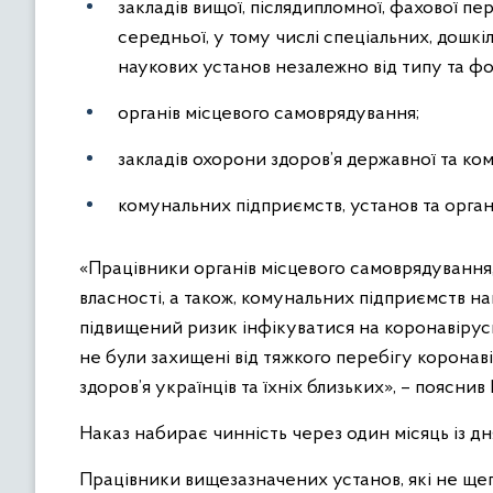
закладів вищої, післядипломної, фахової пе
середньої, у тому числі спеціальних, дошкіль
наукових установ незалежно від типу та фо
органів місцевого самоврядування;
закладів охорони здоров’я державної та ко
комунальних підприємств, установ та органі
«Працівники органів місцевого самоврядування,
власності, а також, комунальних підприємств на
підвищений ризик інфікуватися на коронавірусну
не були захищені від тяжкого перебігу коронав
здоров’я українців та їхніх близьких», – поясни
Наказ набирає чинність через один місяць із дн
Працівники вищезазначених установ, які не щеп