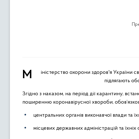
Пре
Міністерство охорони здоров'я України своїм наказом розширило перелік організацій, представники яких
підлягають об
Згідно з наказом, на період дії карантину, вста
поширенню коронавірусної хвороби, обов’язков
центральних органів виконавчої влади та їх
місцевих державних адміністрацій та їхніх 