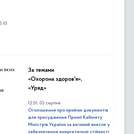
5:10
За темами
«Охорона здоров'я»,
«Уряд»
ня
,
12:51
03 серпня
Оголошення про прийом документів
для присудження Премії Кабінету
Міністрів України за вагомий внесок у
забезпечення енергетичної стійкості