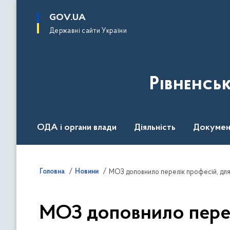
до
основного
GOV.UA
вмісту
Державні сайти України
Рівненсь
ОДА і органи влади
Діяльність
Докумен
Воєнний стан
Головна
Новини
МОЗ доповнило перелік професій, для
МОЗ доповнило перел