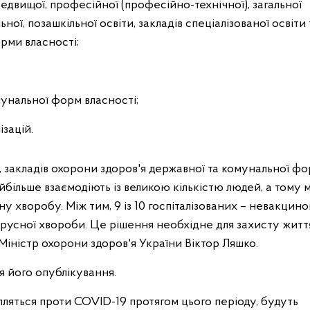
редвищої, професійної (професійно-технічної), загальної
ної, позашкільної освіти, закладів спеціалізованої освіти 
рми власності;
мунальної форм власності;
зацій.
 закладів охорони здоров'я державної та комунальної ф
йбільше взаємодіють із великою кількістю людей, а тому 
 хворобу. Між тим, 9 із 10 госпіталізованих – невакцино
ірусної хвороби. Це рішення необхідне для захисту життя
в Міністр охорони здоров'я України Віктор Ляшко.
я його опублікування.
ляться проти COVID-19 протягом цього періоду, будуть