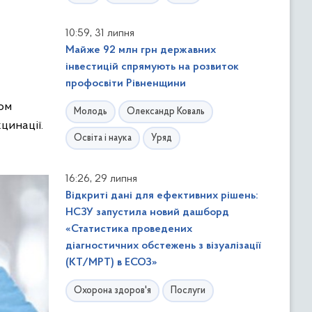
,
10:59
31 липня
Майже 92 млн грн державних
інвестицій спрямують на розвиток
профосвіти Рівненщини
ом
Молодь
Олександр Коваль
цинації.
Освіта і наука
Уряд
,
16:26
29 липня
Відкриті дані для ефективних рішень:
НСЗУ запустила новий дашборд
«Статистика проведених
діагностичних обстежень з візуалізації
(КТ/МРТ) в ЕСОЗ»
Охорона здоров'я
Послуги