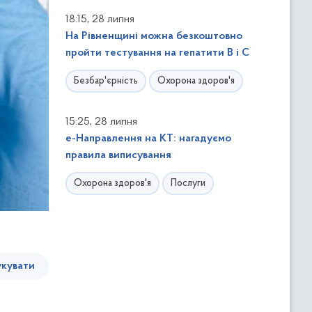
,
18:15
28 липня
На Рівненщині можна безкоштовно
пройти тестування на гепатити В і С
Безбар'єрність
Охорона здоров'я
,
15:25
28 липня
е-Направлення на КТ: нагадуємо
правила виписування
Охорона здоров'я
Послуги
кувати