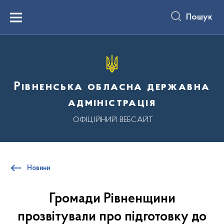
до
основного
Пошук
вмісту
Menu
Рівненська обласна державна
адміністрація
ОФІЦІЙНИЙ ВЕБСАЙТ
Новини
Громади Рівненщини
прозвітували про підготовку до