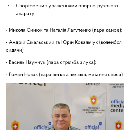
Спортсмени з ураженнями опорно-рухового
апарату:
- Микола Синюк та Наталія Лагутенко (пара каное);
- Андрій Сікальський та Юрій Ковальчук (волейбол
сидячи);
- Василь Наумчук (пара стрільба з лука);
- Роман Новак (пара легка атлетика, метання списа).