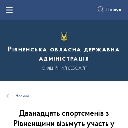
до
основного
Пошук
вмісту
Menu
Рівненська обласна державна
адміністрація
ОФІЦІЙНИЙ ВЕБСАЙТ
Новини
Дванадцять спортсменів з
Рівненщини візьмуть участь у