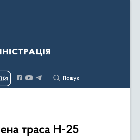
ністрація
Пошук
лена траса Н-25