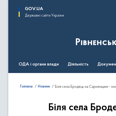
до
основного
GOV.UA
вмісту
Державні сайти України
Рівненсь
ОДА і органи влади
Діяльність
Докумен
Воєнний стан
Головна
Новини
Біля села Бродець на Сарненщині - о
Біля села Брод