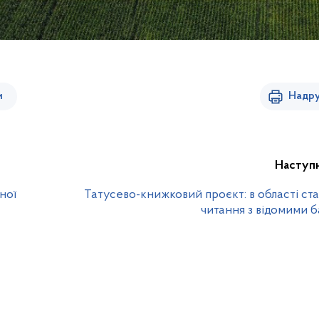
и
Надру
Наступ
ної
Татусево-книжковий проєкт: в області ст
читання з відомими 