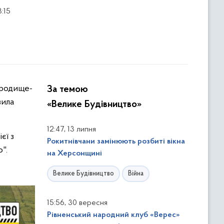
:15
За темою
вила
«Велике Будівництво»
,
12:47
13 липня
єї з
Рокитнівчани замінюють розбиті вікна
".
на Херсонщині
Велике Будівництво
Війна
,
15:56
30 вересня
Рівненський народний клуб «Верес»