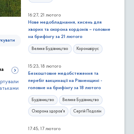
,
16:27
21 лютого
Нове медобладнання, кисень для
хворих та охорона кордонів – головне
на брифінгу за 21 лютого
кувати
Велике Будівництво
Коронавірус
,
15:23
18 лютого
на
Безкоштовне медобстеження та
перебіг вакцинації на Рівненщині -
артували
головне на брифінгу за 18 лютого
батьками
Будівництво
Велике Будівництво
Охорона здоров'я
Сергій Подолін
,
17:45
17 лютого