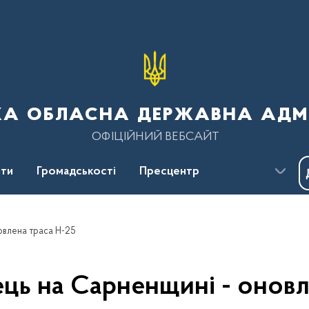
ка обласна державна адмі
ОФІЦІЙНИЙ ВЕБСАЙТ
ти
Громадськості
Пресцентр
новлена траса Н-25
ець на Сарненщині - онов