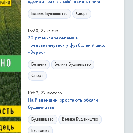
вдома зіграв із львів’янами внічию
Велике Будівництво
Спорт
,
15:30
27 квітня
30 дітей-переселенців
тренуватимуться у футбольній школі
«Верес»
Безпека
Велике Будівництво
Спорт
,
10:52
22 лютого
На Рівненщині зростають обсяги
будівництва
Будівництво
Велике Будівництво
Економіка