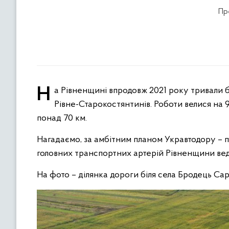
Пр
На Рівненщині впродовж 2021 року тривали будівельні роботи на дорозі державного значення Н-25 Городище-
Рівне-Старокостянтинів. Роботи велися на 9
понад 70 км.
Нагадаємо, за амбітним планом Укравтодору – п
головних транспортних артерій Рівненщини вед
На фото – ділянка дороги біля села Бродець Са