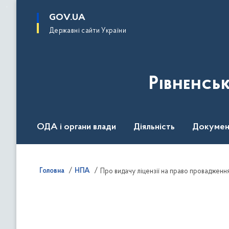
до
основного
GOV.UA
вмісту
Державні сайти України
Рівненсь
ОДА і органи влади
Діяльність
Докумен
Воєнний стан
Головна
НПА
Про видачу ліцензії на право провадження 