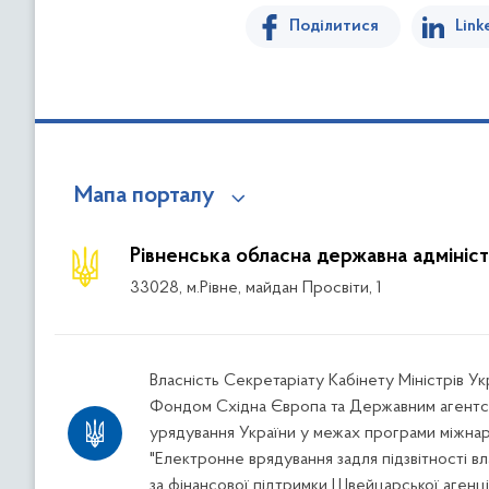
Поділитися
Link
Мапа порталу
Рівненська обласна державна адмініст
33028, м.Рівне, майдан Просвіти, 1
Власність Секретаріату Кабінету Міністрів У
Фондом Східна Європа та Державним агентс
урядування України у межах програми міжна
"Електронне врядування задля підзвітності вл
за фінансової підтримки Швейцарської агенці