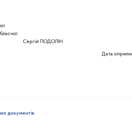
ної
обласної
рації Сергій ПОДОЛІН
Дата оприлюд
них документів