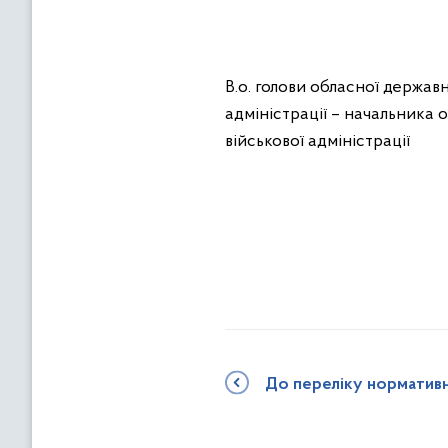
В.о. голови обласної держав
адміністрації – начальника 
військової адмініст
До переліку норматив