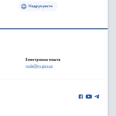
Надрукувати
Електронна пошта
roda@rv.gov.ua