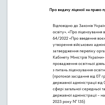
Про видачу ліцензії на право 
Відповідно до Законів України «Про правовий режим воєнного стану», «Про місцеві державні адміністрації», «Про
освіту», «Про ліцензування 
64/2022 «Про введення воєнн
утворення військових адміні
затвердження переліку орган
Кабінету Міністрів України»
провадження освітньої діяльн
з питань ліцензування освітн
(протокол засідання від 07 
державної адміністрації від
сфері загальної середньої т
державної адміністрації – на
2023 року № 135):