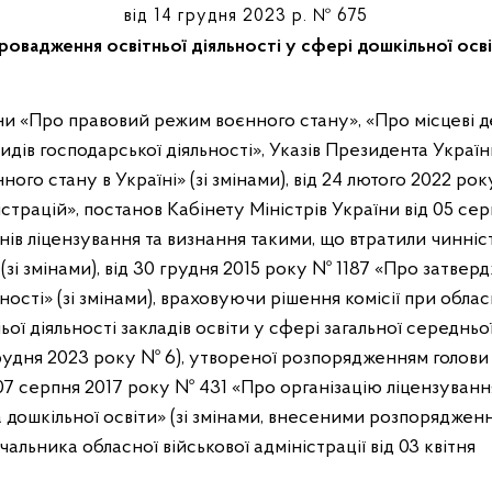
від 14 грудня 2023 р. № 675
провадження освітньої діяльності у сфері дошкільної осві
видів господарської діяльності», Указів Президента Украї
ого стану в Україні» (зі змінами), від 24 лютого 2022 р
страцій», постанов Кабінету Міністрів України від 05 с
ів ліцензування та визнання такими, що втратили чинніс
 (зі змінами), від 30 грудня 2015 року № 1187 «Про затве
ості» (зі змінами), враховуючи рішення комісії при облас
ьої діяльності закладів освіти у сфері загальної середньої
грудня 2023 року № 6), утвореної розпорядженням голови
 07 серпня 2017 року № 431 «Про організацію ліцензування
а дошкільної освіти» (зі змінами, внесеними розпоряджен
чальника обласної військової адміністрації від 03 квітня