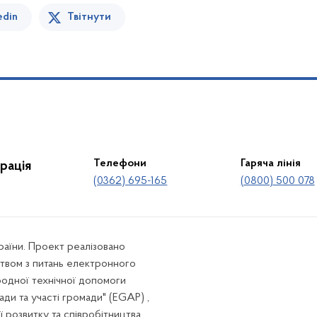
edin
Твітнути
Телефони
Гаряча лінія
рація
(0362) 695-165
(0800) 500 078
країни. Проект реалізовано
твом з питань електронного
родної технічної допомоги
ади та участі громади" (EGAP) ,
ї розвитку та співробітництва