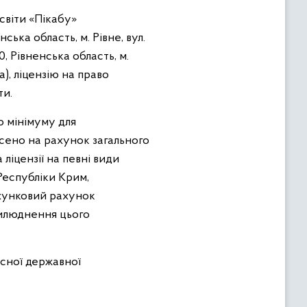
світи «Пікабу»
ька область, м. Рівне, вул.
0, Рівненська область, м.
а), ліцензію на право
ти.
го мінімуму для
есено на рахунок загального
ліцензії на певні види
Республіки Крим,
ахунковий рахунок
рилюднення цього
асної державної