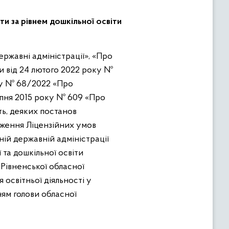
ти за рівнем дошкільної освіти
ни від 24 лютого 2022 року №
оку № 68/2022 «Про
ерпня 2015 року № 609 «Про
ть, деяких постанов
рдження Ліцензійних умов
ній державній адміністрації
 та дошкільної освіти
 Рівненської обласної
 освітньої діяльності у
ням голови обласної