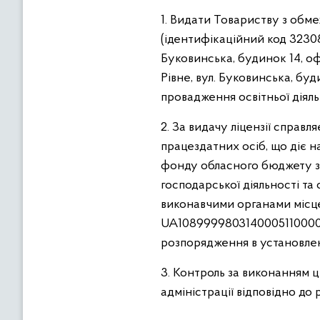
1. Видати Товариству з обм
(ідентифікаційний код 32308
Буковинська, будинок 14, офі
Рівне, вул. Буковинська, буди
провадження освітньої діяльн
2. За видачу ліцензії справл
працездатних осіб, що діє 
фонду обласного бюджету за 
господарської діяльності та
виконавчими органами місце
UA108999980314000511000017
розпорядження в установле
3. Контроль за виконанням 
адміністрації відповідно д