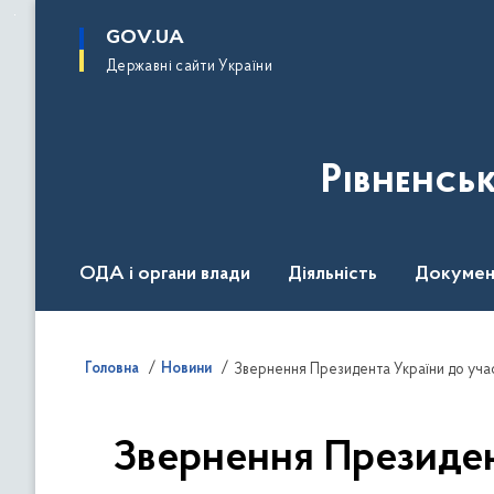
до
основного
GOV.UA
вмісту
Державні сайти України
Рівненсь
ОДА і органи влади
Діяльність
Докумен
Воєнний стан
Головна
Новини
Звернення Президента України до учас
Звернення Президент