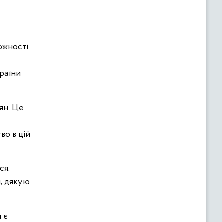
ожності
країни
ян. Це
во в цій
ся.
ч, дякую
 є