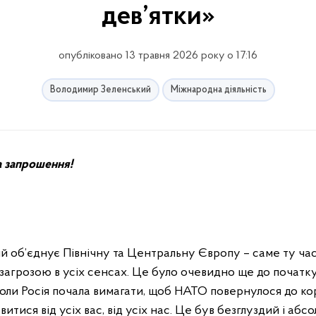
дев’ятки»
опубліковано 13 травня 2026 року о 17:16
Володимир Зеленський
Міжнародна діяльність
 запрошення!
ий об’єднує Північну та Центральну Європу – саме ту ча
загрозою в усіх сенсах. Це було очевидно ще до початк
коли Росія почала вимагати, щоб НАТО повернулося до ко
итися від усіх вас, від усіх нас. Це був безглуздий і абс