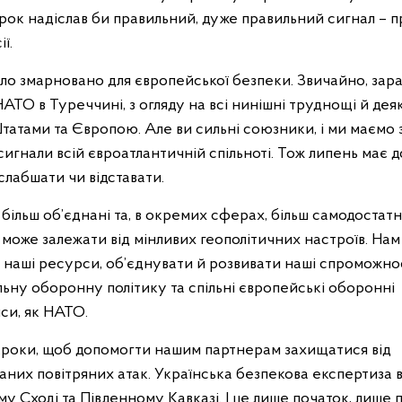
крок надіслав би правильний, дуже правильний сигнал – п
ї.
ло змарновано для європейської безпеки. Звичайно, зара
АТО в Туреччині, з огляду на всі нинішні труднощі й деяк
татами та Європою. Але ви сильні союзники, і ми маємо
сигнали всій євроатлантичній спільноті. Тож липень має д
лабшати чи відставати.
ільш об’єднані та, в окремих сферах, більш самодостатн
 може залежати від мінливих геополітичних настроїв. Нам
 наші ресурси, об’єднувати й розвивати наші спроможнос
льну оборонну політику та спільні європейські оборонні
янси, як НАТО.
 кроки, щоб допомогти нашим партнерам захищатися від
ваних повітряних атак. Українська безпекова експертиза 
у Сході та Південному Кавказі. І це лише початок, лише 