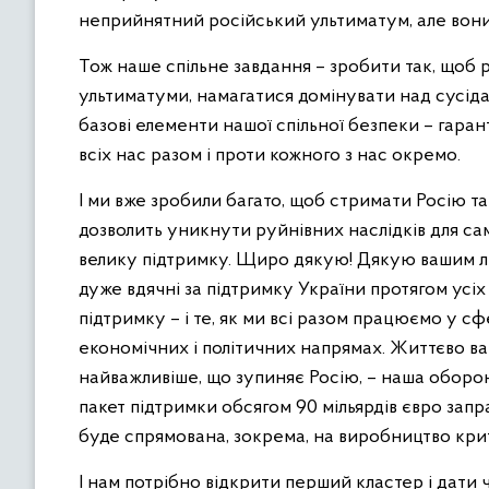
неприйнятний російський ультиматум, але вони
Тож наше спільне завдання – зробити так, щоб р
ультиматуми, намагатися домінувати над сусідам
базові елементи нашої спільної безпеки – гаран
всіх нас разом і проти кожного з нас окремо.
І ми вже зробили багато, щоб стримати Росію та
дозволить уникнути руйнівних наслідків для са
велику підтримку. Щиро дякую! Дякую вашим лю
дуже вдячні за підтримку України протягом усіх 
підтримку – і те, як ми всі разом працюємо у сф
економічних і політичних напрямах. Життєво в
найважливіше, що зупиняє Росію, – наша оборо
пакет підтримки обсягом 90 мільярдів євро зап
буде спрямована, зокрема, на виробництво кри
І нам потрібно відкрити перший кластер і дати