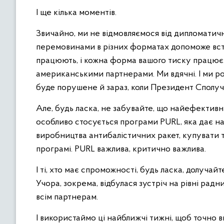
І ще кілька моментів.
Звичайно, ми не відмовляємося від дипломатични
перемовинами в різних форматах допоможе вст
працюють, і кожна форма вашого тиску працює.
американськими партнерами. Ми вдячні. І ми ро
буде порушене й зараз, коли Президент Сполуч
Але, будь ласка, не забувайте, що найефективні
особливо стосується програми PURL, яка дає на
виробництва антибалістичних ракет, купувати т
програмі. PURL важлива, критично важлива.
І ті, хто має спроможності, будь ласка, долучайт
Учора, зокрема, відбулася зустріч на рівні радн
всім партнерам.
І використаймо ці найближчі тижні, щоб точно в