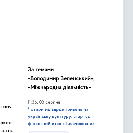
За темами
«Володимир Зеленський»,
«Міжнародна діяльність»
,
11:36
03 серпня
стину
Чотири мільярди гривень на
у
українську культуру: стартує
рдонів
фінальний етап «Тисячовесни»
олютно