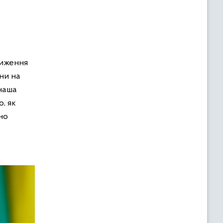
ниження
іни на
 наша
, як
но