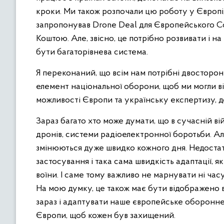
кроки. Ми також розпочали цю роботу у Європі,
запропонував Drone Deal для Європейського С
Коштою. Але, звісно, це потрібно розвивати і на р
бути багаторівнева система.
Я переконаний, що всім нам потрібні двосторон
елемент національної оборони, щоб ми могли в
можливості Європи та українську експертизу, 
Зараз багато хто може думати, що в сучасній вій
дронів, системи радіоелектронної боротьби. Але 
змінюються дуже швидко кожного дня. Недостат
застосування і така сама швидкість адаптації, я
воїни. І саме тому важливо не марнувати ні часу,
На мою думку, це також має бути відображено в
зараз і адаптувати наше європейське оборонне
Європи, щоб кожен був захищений.