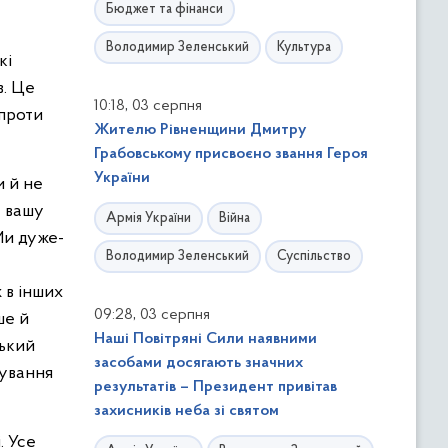
Бюджет та фінанси
Володимир Зеленський
Культура
кі
в. Це
,
10:18
03 серпня
 проти
Жителю Рівненщини Дмитру
Грабовському присвоєно звання Героя
України
и й не
а вашу
Армія України
Війна
Ми дуже-
Володимир Зеленський
Суспільство
 в інших
,
09:28
03 серпня
ше й
Наші Повітряні Сили наявними
ський
засобами досягають значних
сування
результатів – Президент привітав
захисників неба зі святом
. Усе