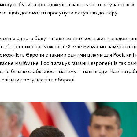
о можуть бути запроваджені за вашої участі, за участі всіх
иво, щоб допомогти просунути ситуацію до миру.
мети: з одного боку – підвищення якості життя людей і з
 та оборонних спроможностей. Але ми маємо пам’ятати: ц
оможність Європи є такими самими цілями для Росії, як і
асне майбутнє. Росія атакує гаманці європейців так само
є, то більше стабільності матимуть наші люди. Нам потріб
е спільних результатів в обороні.