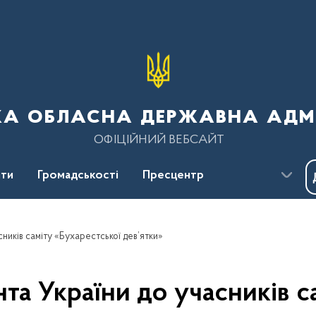
ка обласна державна адмі
ОФІЦІЙНИЙ ВЕБСАЙТ
ти
Громадськості
Пресцентр
ників саміту «Бухарестської дев’ятки»
а України до учасників с