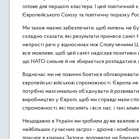
готове для першого кластера. І цей політичний 
Європейського Союзу та політичну поразку Росі
Ми також маємо забезпечити, щоб липень не бу
складно сказати, які результати принесе саміт Н
непрості речі у відносинах між Сполученими Ш
все можливе, щоб цей саміт надіслав позитивні 
що НАТО сильне й не збирається розпадатися, с
Водночас ми не повинні боятися обговорювати б
європейські військові спроможності. Європа не
потрібно максимально об’єднувати й розвивати
виробництво у Європі, щоб ми справді мали спі
спроможності, які посилять і всіх нас, і такі аль
Нещодавно в Україні ми зробили дуже важливі
найбільших сучасних загроз – дронів і комбіно
працює в країнах Затоки, допомагає на Близьком