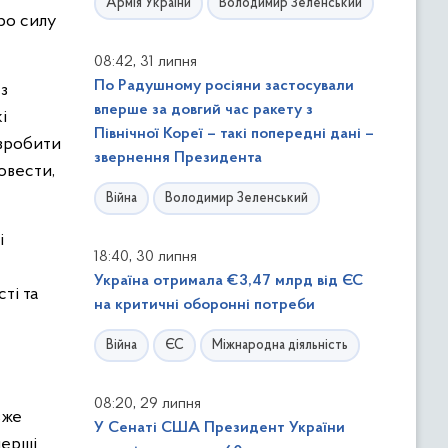
Армія України
Володимир Зеленський
ро силу
,
08:42
31 липня
По Радушному росіяни застосували
з
вперше за довгий час ракету з
і
Північної Кореї – такі попередні дані –
 зробити
звернення Президента
овести,
Війна
Володимир Зеленський
і
,
18:40
30 липня
Україна отримала €3,47 млрд від ЄС
ті та
на критичні оборонні потреби
Війна
ЄС
Міжнародна діяльність
,
08:20
29 липня
вже
У Сенаті США Президент України
перші