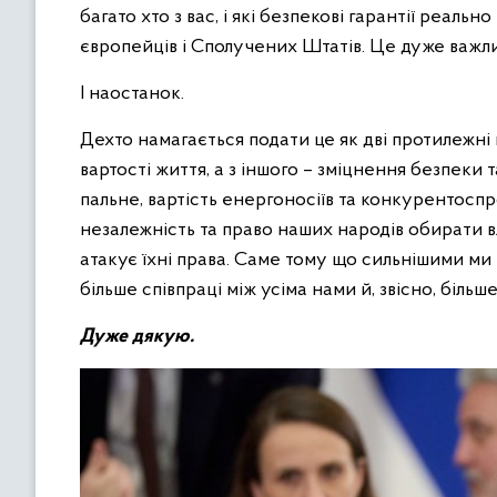
багато хто з вас, і які безпекові гарантії реальн
європейців і Сполучених Штатів. Це дуже важл
І наостанок.
Дехто намагається подати це як дві протилежні 
вартості життя, а з іншого – зміцнення безпеки
пальне, вартість енергоносіїв та конкурентоспр
незалежність та право наших народів обирати вл
атакує їхні права. Саме тому що сильнішими ми 
більше співпраці між усіма нами й, звісно, більш
Дуже дякую.