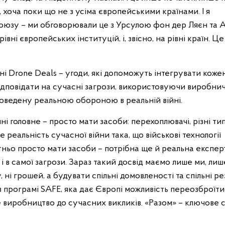
 хоча поки що не з усіма європейськими країнами. І я
оюзу – ми обговорювали це з Урсулою фон дер Ляєн та 
івні європейських інституцій, і, звісно, на рівні країн. Ц
ні Drone Deals – угоди, які допоможуть інтегрувати коже
ідповідати на сучасні загрози, використовуючи виробнич
доведену реальною обороною в реальній війні.
ні головне – просто мати засоби: перехоплювачі, різні ти
реальність сучасної війни така, що військові технології
ньо просто мати засоби – потрібна ще й реальна експерт
к і в самої загрози. Зараз такий досвід маємо лише ми, лиш
 ні грошей, а будувати спільні домовленості та спільні ре
 програмі SAFE, яка дає Європі можливість переозброїти
 виробництво до сучасних викликів. «Разом» – ключове с