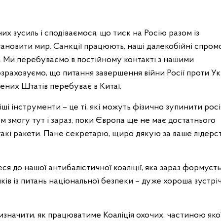
х зусиль і сподіваємося, що тиск на Росію разом із
ановити мир. Санкції працюють, наші далекобійні спром
 Ми перебуваємо в постійному контакті з нашими
зраховуємо, що питання завершення війни Росії проти У
ених Штатів перебуває в Китаї.
ші інструменти – це ті, які можуть фізично зупинити росі
м змогу тут і зараз, поки Європа ще не має достатнього
акі ракети. Пане секретарю, щиро дякую за ваше лідерст
еся до нашої антибалістичної коаліції, яка зараз формуєть
иків із питань національної безпеки – дуже хороша зустрі
изначити, як працюватиме Коаліція охочих, частиною якої