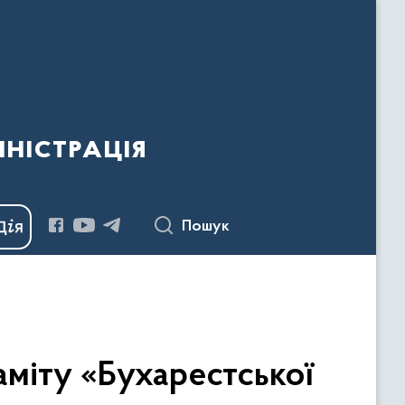
ністрація
Пошук
аміту «Бухарестської