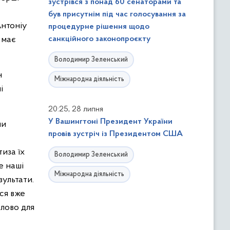
зустрівся з понад 60 сенаторами та
був присутнім під час голосування за
Антоніу
процедурне рішення щодо
е має
санкційного законопроєкту
Володимир Зеленський
н
Міжнародна діяльність
і
,
20:25
28 липня
У Вашингтоні Президент України
пи
провів зустріч із Президентом США
иза їх
Володимир Зеленський
е наші
Міжнародна діяльність
зультати.
ся вже
лово для