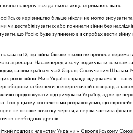
 точно повернуться до нього, якщо отримають шанс.
осійське керівництво більше ніколи не могло висувати та
и чи дестабілізувати їх або починати війни без наслідкі
тувати, що Росію буде зупинено в її спробах вести війну
 показати їй, що війна більше ніколи не принесе перемог
мого агресора. Насамперед я хочу подякувати всім вам з
дям, вашим країнам, усій Європі, Сполученим Штатам. 
цих років війни. Ми в Україні справді відчуваємо її – вашу
ері оборони та безпеки, в енергетичній співпраці, а також
ажливо продовжувати підтримувати Україну, адже це пер
на. Тож у цьому контексті ми розраховуємо, що європей
рацює не пізніше початку червня, а перша частина фінан
тично необхідних дронів.
 чіткий поштовх членству України у Європейському Союзі