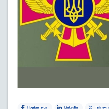
Поділитися
Linkedin
Твітнут