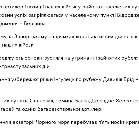
артилерії позиції наших військ у районах населених пу
ковий успіх, закріплюється у населеному пункті Відродж
одження – Вершина.
ому та Запорізькому напрямках ворог активних дій не вів
я наших військ.
еджують основні зусилля на утриманні зайнятих рубежі
трнаступальних дій.
ання узбережжя річки Інгулець по рубежу Давидів Брід –
них пунктів Станіслав, Томина Балка, Дослідне Херсонсь
арей та однієї батареї ствольної артилерії.
ня в акваторії Чорного моря перебуває п’ять носіїв крил