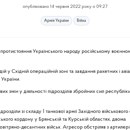
опубліковано 14 червня 2022 року о 09:27
Армія України
Війна
й у Східній операційній зоні та завдання ракетних і аві
 України.
их змін у діяльності підрозділів збройних сил республік
озділи зі складу 1 танкової армії Західного військового 
ького кордону у Брянській та Курській областях, двома
вітряно-десантних військ. Агресор обстріляв з артилерії