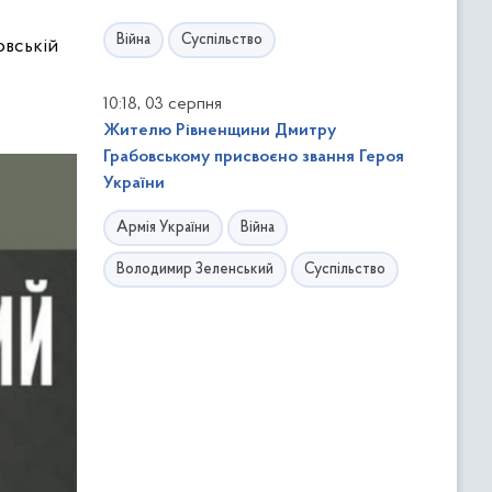
Війна
Суспільство
овській
,
10:18
03 серпня
Жителю Рівненщини Дмитру
Грабовському присвоєно звання Героя
України
Армія України
Війна
Володимир Зеленський
Суспільство