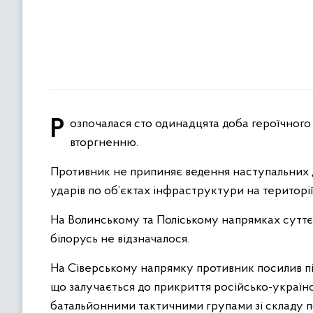
Розпочалася сто одинадцята доба героїчного протистояння Українського народу російському воєнному
вторгненню.
Противник не припиняє ведення наступальних ді
ударів по об’єктах інфраструктури на території
На Волинському та Поліському напрямках суттєв
білорусь не відзначалося.
На Сіверському напрямку противник посилив підр
що залучається до прикриття російсько-українс
батальйонними тактичними групами зі складу по