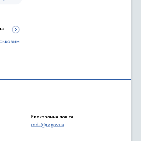
на
йськовим
Електронна пошта
roda@rv.gov.ua