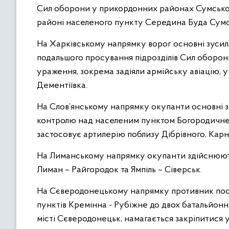
Сил оборони у прикордонних районах Сумської т
районі населеного пункту Середина Буда Сумсь
На Харківському напрямку ворог основні зусил
подальшого просування підрозділів Сил оборон
ураження, зокрема задіяли армійську авіацію, 
Дементіївка.
На Слов’янському напрямку окупанти основні 
контролю над населеним пунктом Богородичне т
застосовує артилерію поблизу Дібрівного, Карна
На Лиманському напрямку окупанти здійснюють
Лиман – Райгородок та Ямпіль – Сіверськ.
На Сєверодонецькому напрямку противник пос
пунктів Кремінна - Рубіжне до двох батальйонни
місті Сєверодонецьк, намагається закріпитися у