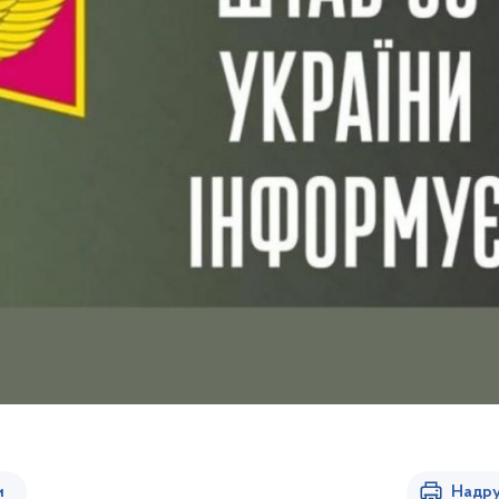
и
Надру