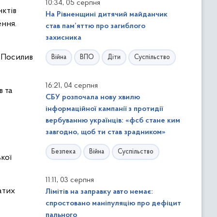
,
10:34
05 серпня
нктів
На Рівненщині дитячий майданчик
ення.
став пам’яттю про загиблого
захисника
. Посилив
Війна
ВПО
Діти
Суспільство
,
16:21
04 серпня
в та
СБУ розпочала нову хвилю
інформаційної кампанії з протидії
вербуванню українців: «фсб стане ким
завгодно, щоб ти став зрадником»
Безпека
Війна
Суспільство
кої
,
11:11
03 серпня
атих
Лімітів на заправку авто немає:
спростовано маніпуляцію про дефіцит
пального