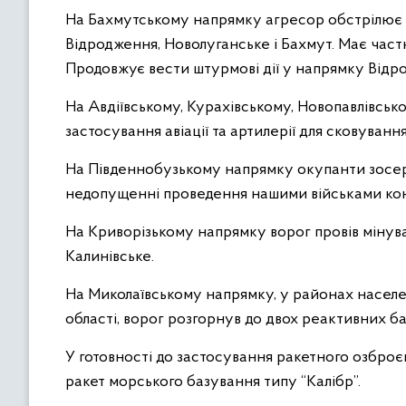
На Бахмутському напрямку агресор обстрілює з 
Відродження, Новолуганське і Бахмут. Має част
Продовжує вести штурмові дії у напрямку Відр
На Авдіївському, Курахівському, Новопавлівськ
застосування авіації та артилерії для сковуванн
На Південнобузькому напрямку окупанти зосер
недопущенні проведення нашими військами кон
На Криворізькому напрямку ворог провів мінув
Калинівське.
На Миколаївському напрямку, у районах населе
області, ворог розгорнув до двох реактивних бат
У готовності до застосування ракетного озброєн
ракет морського базування типу “Калібр”.