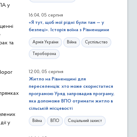
ЛА у
,
16:04
05 серпня
«Я тут, щоб мої рідні були там — у
ущенні
безпеці». Історія воїна з Рівненщини
е
рак та
Армія України
Війна
Суспільство
Тероборона
,
Ворог
12:00
05 серпня
Житло на Рівненщині для
переселенців: хто може скористатися
апрямках
програмою Уряд запровадив програму,
яка допоможе ВПО отримати житло в
сільській місцевості
елених
Війна
ВПО
Соціальний захист
дії у