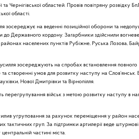
а Чернігівської областей. Провів повітряну розвідку Бп
кої області.
ля зосереджує на веденні позиційної оборони та недоп
и до Державного кордону. Загарбники здійснили вогнев
у районах населених пунктів Рубіжне, Руська Лозова, Бай
зусилля зосереджують на спробах встановлення повного
а створенні умов для розвитку наступу на Слов’янськ. 
ухівки, Нової Дмитрівки та Вірнопілля.
 перегрупування військ з метою розвитку наступу в н
илив угруповання за рахунок переміщення у район нас
х тактичних груп. За підтримки артилерії веде штурмові 
 центральній частині міста.