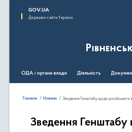
до
основного
GOV.UA
вмісту
Державні сайти України
Рівненсь
ОДА і органи влади
Діяльність
Докумен
Воєнний стан
Головна
Новини
Зведення Генштабу щодо російського в
Зведення Генштабу 