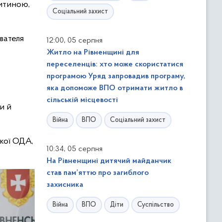
дитиною,
Соціальний захист
вателя
,
12:00
05 серпня
Житло на Рівненщині для
переселенців: хто може скористатися
програмою Уряд запровадив програму,
яка допоможе ВПО отримати житло в
сільській місцевості
и й
Війна
ВПО
Соціальний захист
кої ОДА,
,
10:34
05 серпня
На Рівненщині дитячий майданчик
став пам’яттю про загиблого
захисника
Війна
ВПО
Діти
Суспільство