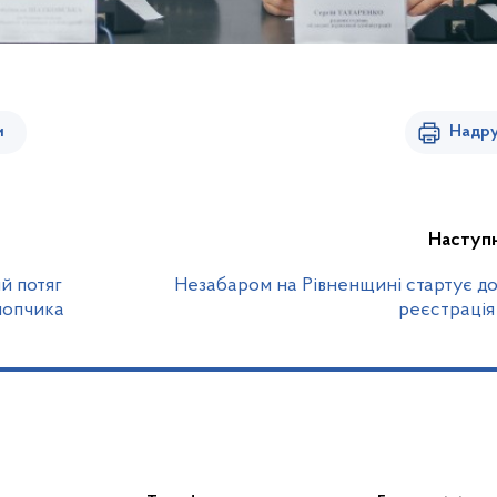
и
Надру
Наступ
й потяг
Незабаром на Рівненщині стартує д
лопчика
реєстрація