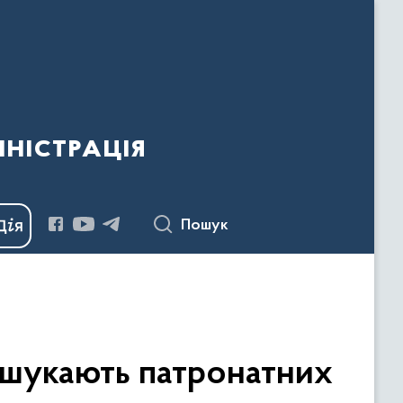
ністрація
Пошук
і шукають патронатних