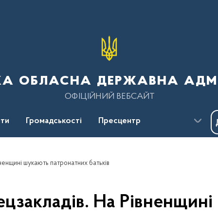
ка обласна державна адмі
ОФІЦІЙНИЙ ВЕБСАЙТ
ти
Громадськості
Пресцентр
івненщині шукають патронатних батьків
пецзакладів. На Рівненщин