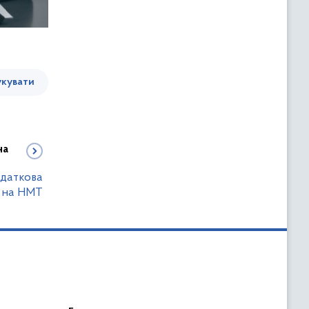
кувати
на
одаткова
 на НМТ