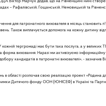
ОДА Віктор Марчук додав, що на Рівненщині нині створе
дах – Рафалівській, Гощанській, Немовицькій та Рівненсь
чення для патронатного вихователя в місяць становить п'
ривень. Також виплачується допомога на кожну дитину від
У кожній тергромаді має бути така послуга, а у великих Т
на форма виховання. Наразі ми активізуємо інформаційну
добору кандидатів в патронатні вихователі», - зазначив В
ь в області розпочав свою реалізацію проект «Родина д
тримки Дитячого фонду ООН (ЮНІСЕФ) в Україні та Парт