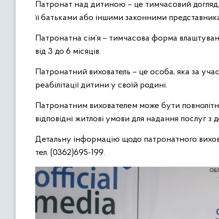
Патронат над дитиною – це тимчасовий догляд, 
її батьками або іншими законними представни
Патронатна сім’я – тимчасова форма влаштуванн
від 3 до 6 місяців.
Патронатний вихователь – це особа, яка за участ
реабілітації дитини у своїй родині.
Патронатним вихователем може бути повнолітні
відповідні житлові умови для надання послуг з д
Детальну інформацію щодо патронатного вихова
тел. (0362)695-199.