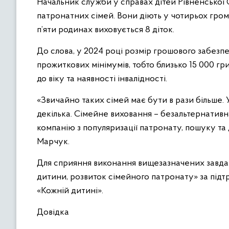
Начальник служби у справах дітей Рівненської 
патронатних сімей. Вони діють у чотирьох грома
п’яти родинах виховується 8 діток.
До слова, у 2024 році розмір грошового забезпе
прожиткових мінімумів, тобто близько 15 000 г
до віку та наявності інвалідності.
«Звичайно таких сімей має бути в рази більше. 
декілька. Сімейне виховання – безальтернатив
компанію з популяризації патронату, пошуку та 
Марчук.
Для сприяння виконання вищезазначених завдан
дитини, розвиток сімейного патронату» за під
«Кожній дитині».
Довідка