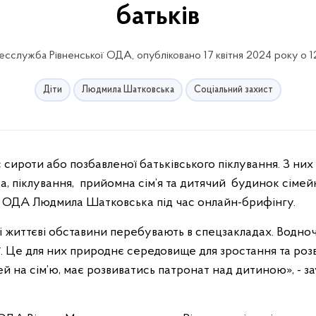
батьків
есслужба Рівненської ОДА, опубліковано 17 квітня 2024 року о 12
Діти
Людмила Шатковська
Соціальний захист
ка, піклування, прийомна сім’я та дитячий будинок сімей
ої ОДА Людмила Шатковська під час онлайн-брифінгу.
ні життєві обставини перебувають в спецзакладах.
Водноча
ї. Це для них природнє середовище для зростання та розв
тей на сім’ю, має розвиватись патронат над дитиною», - з