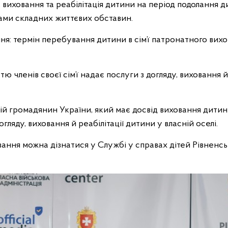
виховання та реабілітація дитини на період подолання 
ками складних життєвих обставин.
я: термін перебування дитини в сім’ї патронатного вихо
ю членів своєї сім’ї надає послуги з догляду, виховання й
й громадянин України, який має досвід виховання дитин
огляду, виховання й реабілітації дитини у власній оселі.
ння можна дізнатися у Службі у справах дітей Рівненсь