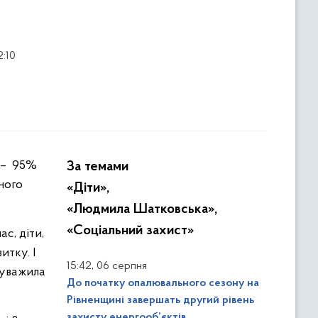
:10
За темами
ного
«Діти»,
«Людмила Шатковська»,
«Соціальний захист»
с, діти,
итку. І
,
15:42
06 серпня
ауважила
До початку опалювального сезону на
Рівненщині завершать другий рівень
захисту енергооб’єктів