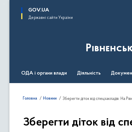
до
основного
GOV.UA
вмісту
Державні сайти України
Рівненсь
ОДА і органи влади
Діяльність
Докумен
Воєнний стан
Головна
Новини
Зберегти діток від спецзакладів. На Р
Зберегти діток від с