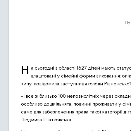
Пр
На сьогодні в області 1627 дітей мають статус сироти або позбавленої батьківського піклування. З них – 95%
влаштовані у сімейні форми виховання: опі
типу, повідомила заступниця голови Рівненськ
«І все ж близько 100 неповнолітніх через склад
особливо дошкільнята, повинні проживати у сім’
саме для забезпечення права такої категорії ді
Людмила Шатковська.