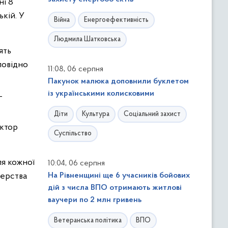
ні 8
кій. У
Війна
Енергоефективність
Людмила Шатковська
ять
повідно
,
11:08
06 серпня
Пакунок малюка доповнили буклетом
із українськими колисковими
Г
Діти
Культура
Соціальний захист
іктор
Суспільство
ля кожної
,
10:04
06 серпня
нерства
На Рівненщині ще 6 учасників бойових
дій з числа ВПО отримають житлові
ваучери по 2 млн гривень
Ветеранська політика
ВПО