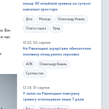
понад 40 мільйонів гривень на сучасні
навчальні простори
Діти
Молодь
Олександр Коваль
Освіта і наука
Уряд
и. Він
ти час
,
10:22
02 серпня
На Рівненщині аграрії вже обмолотили
и
половину площ ранніх зернових
АПК
Олександр Коваль
Суспільство
,
13:34
01 серпня
У липні на Рівненщині повітряну
тривогу оголошували лише 7 разів