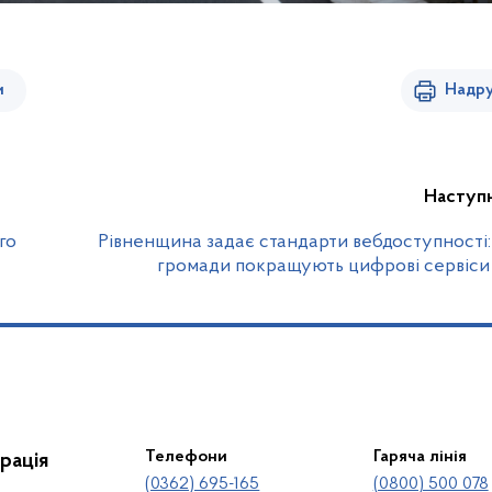
и
Надру
Наступ
го
Рівненщина задає стандарти вебдоступності
громади покращують цифрові сервіси 
Телефони
Гаряча лінія
рація
(0362) 695-165
(0800) 500 078