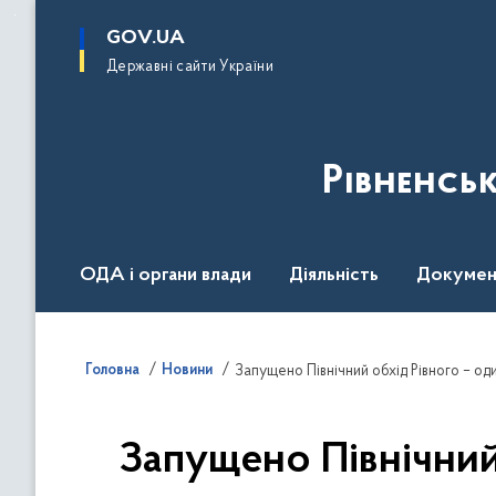
до
основного
GOV.UA
вмісту
Державні сайти України
Рівненсь
ОДА і органи влади
Діяльність
Докумен
Воєнний стан
Головна
Новини
Запущено Північний обхід Рівного – оди
Запущено Північний