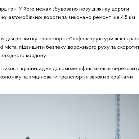
лрд грн. У його межах збудовано нову ділянку дороги
чої автомобільної дороги та виконано ремонт ще 4,5 км
ня для розвитку транспортної інфраструктури всієї країн
і міста, підвищити безпеку дорожнього руху та скороти
 західного кордону.
 стійкості країни, адже допоможе ефективніше перевозит
економіку та зміцнювати транспортні зв’язки з країнами