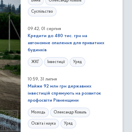
Війна
Олександр Коваль
Суспільство
,
09:42
01 серпня
Кредити до 480 тис. грн на
автономне опалення для приватних
будинків
ЖКГ
Інвестиції
Уряд
,
10:59
31 липня
Майже 92 млн грн державних
інвестицій спрямують на розвиток
профосвіти Рівненщини
Молодь
Олександр Коваль
Освіта і наука
Уряд