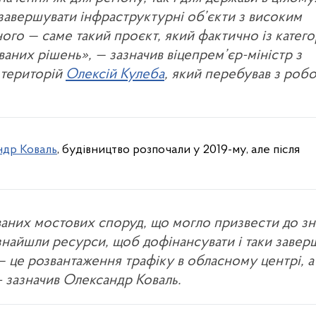
завершувати інфраструктурні об’єкти з високим
ого — саме такий проєкт, який фактично із категор
аних рішень», — зазначив віцепрем’єр-міністр з
 територій
Олексій Кулеба
, який перебував з роб
др Коваль
, будівництво розпочали у 2019-му, але після
аних мостових споруд, що могло призвести до з
знайшли ресурси, щоб дофінансувати і таки завер
— це розвантаження трафіку в обласному центрі, а
 - зазначив Олександр Коваль.