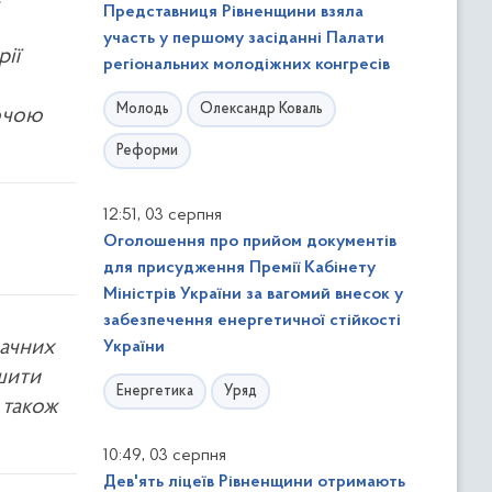
Представниця Рівненщини взяла
участь у першому засіданні Палати
ії
регіональних молодіжних конгресів
Молодь
Олександр Коваль
очою
Реформи
,
12:51
03 серпня
Оголошення про прийом документів
для присудження Премії Кабінету
Міністрів України за вагомий внесок у
забезпечення енергетичної стійкості
начних
України
шити
Енергетика
Уряд
 також
,
10:49
03 серпня
Дев'ять ліцеїв Рівненщини отримають