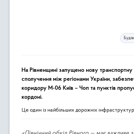
Буді
На Рівненщині запущено нову транспортну а
сполучення між регіонами України, забезп
коридору М-06 Київ – Чоп та пунктів пропус
кордоні.
Це один із найбільших дорожніх інфраструктурн
«Північний обхід Рівного — має важливе зн