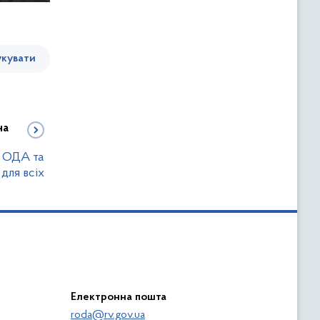
кувати
на
: ОДА та
для всіх
Електронна пошта
roda@rv.gov.ua