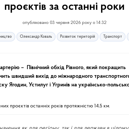
проєктів за останні роки
опубліковано 03 червня 2026 року о 14:32
вництво
Олександр Коваль
Розвиток територій
Транспорт
ртерію – Північний обхід Рівного, який покращить
ечить швидший вихід до міжнародного транспортног
ку Ягодин, Устилуг і Угринів на українсько-польськ
их проєктів останніх років протяжністю 14,5 км.
ачення як для регіону, так і для держави в цілому