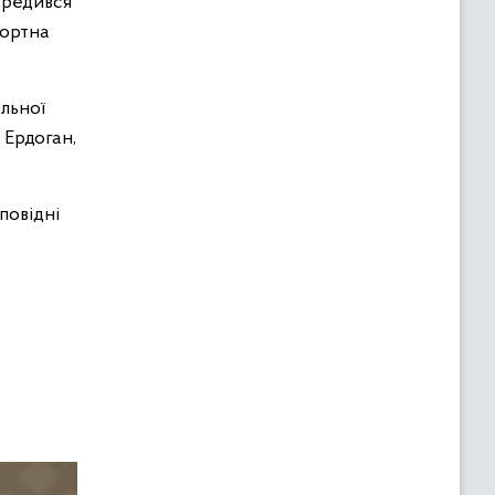
ередився
портна
альної
 Ердоган,
повідні