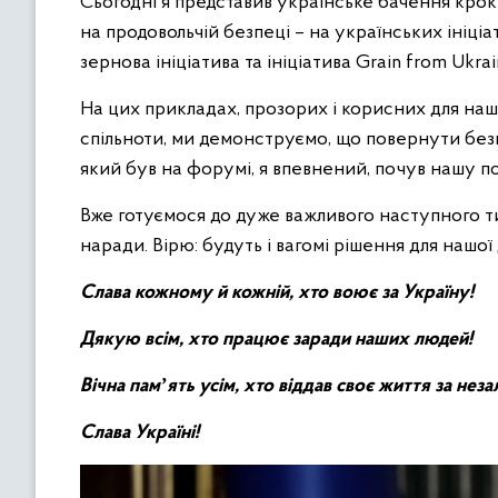
Сьогодні я представив українське бачення кро
на продовольчій безпеці – на українських ініціа
зернова ініціатива та ініціатива Grain from Ukra
На цих прикладах, прозорих і корисних для нашо
спільноти, ми демонструємо, що повернути безп
який був на форумі, я впевнений, почув нашу п
Вже готуємося до дуже важливого наступного тиж
наради. Вірю: будуть і вагомі рішення для нашої
Слава кожному
й
кожній, хто воює за Україну!
Дякую
в
сім, хто працює заради наших людей!
Вічна памʼять усім, хто віддав своє життя за неза
Слава Україні!