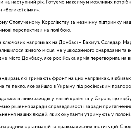
ети на наступний рік. Готуємо максимум можливих потріб
н «Великої сімки».
ьому Сполученому Королівству за незмінну підтримку на
имові перспективи на полі бою.
 ключових напрямках на Донбасі – Бахмут, Соледар, Мар
 залишилося живого місця, не ушкодженого снарядами та в
е місто Донбасу, яке російська армія перетворила на в
мандирам, які тримають фронт на цих напрямках, відбива
на те пекло, яке зайшло в Україну під російським прапоро
довжила лінію заходів у нашій країні та у Європі, що відб
уємо рішення заради справедливості, заради притягнення
льнення наших людей, яких окупанти утримують у полоні.
міжнародних організацій та правозахисних інституцій. Спо