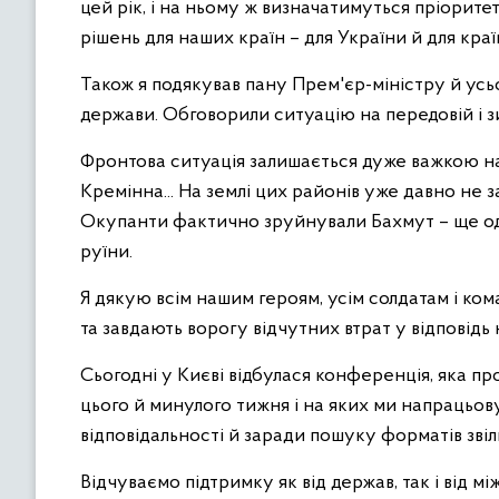
цей рік, і на ньому ж визначатимуться пріорит
рішень для наших країн – для України й для краї
Також я подякував пану Прем'єр-міністру й ус
держави. Обговорили ситуацію на передовій і з
Фронтова ситуація залишається дуже важкою на
Кремінна... На землі цих районів уже давно не
Окупанти фактично зруйнували Бахмут – ще одн
руїни.
Я дякую всім нашим героям, усім солдатам і ко
та завдають ворогу відчутних втрат у відповідь 
Сьогодні у Києві відбулася конференція, яка про
цього й минулого тижня і на яких ми напрацьов
відповідальності й заради пошуку форматів зві
Відчуваємо підтримку як від держав, так і від 