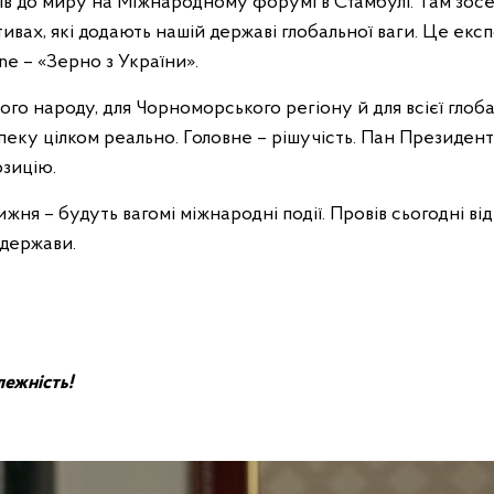
ків до миру на Міжнародному форумі в Стамбулі. Там зос
тивах, які додають нашій державі глобальної ваги. Це екс
ine – «Зерно з України».
го народу, для Чорноморського регіону й для всієї глоб
еку цілком реально. Головне – рішучість. Пан Президент
озицію.
ня – будуть вагомі міжнародні події. Провів сьогодні від
 держави.
лежність!