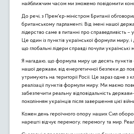
найближчим часом ми зможемо повідомити конкр
До речі, з Прем'єр-міністром Британії обговорил
британському парламенті. Від імені нашої дер
лідерство саме в питанні про справедливість – 
Це один із пунктів української формули миру, і
що глобальні лідери справді почули українські м
Я нагадаю, що формула миру це десять пунктів –
нашої держави, від енергетичної безпеки до по
утримують на території Росії. Це зараз одне з 
реалізації пунктів формули миру.
Ми маємо пове
забезпечити реальну відповідальність держави-
поколінням українців після завершення цієї війн
Кожен день героїчного опору наших Сил оборон
нарешті відчує перемогу, перемогу та мир. Реа