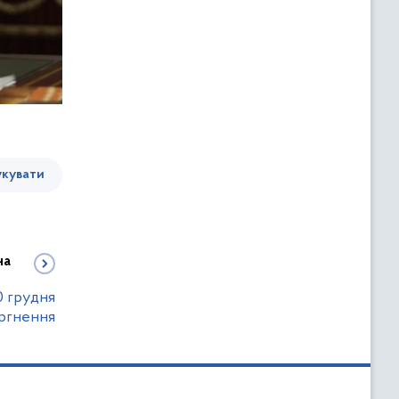
кувати
на
0 грудня
оргнення