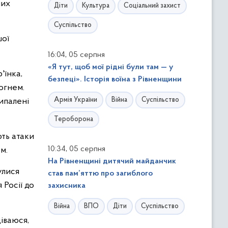
них
Діти
Культура
Соціальний захист
Суспільство
шої
,
16:04
05 серпня
«Я тут, щоб мої рідні були там — у
'їнка,
безпеці». Історія воїна з Рівненщини
огнем.
Армія України
Війна
Суспільство
ипалені
Тероборона
ють атаки
,
10:34
05 серпня
м.
На Рівненщині дитячий майданчик
улися
став пам’яттю про загиблого
 Росії до
захисника
Війна
ВПО
Діти
Суспільство
діваюся,