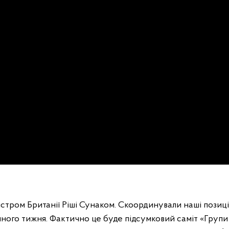
істром Британії Ріші Сунаком. Скоординували наші позиці
пного тижня. Фактично це буде підсумковий саміт «Групи