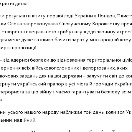
етні деталі.
и результати візиту першої леді України в Лондон, її вист
жави Олена запропонувала Сполученому Королівству про
у створенні спеціального трибуналу щодо злочину агресії 
 для мене дуже важливо бачити зараз у міжнародній комун
ирні пропозиції.
 від ядерної безпеки до відновлення територіальної цілі
вернення всіх військовополонених і депортованих, яких
ключових завдань для нашої держави – залучити світ до к
рнути український прапор в усі міста й громади Україн
терориста за цю війну і маємо гарантувати безпеку всім
и.
и, усього нашого народу наближає той день, коли вся Ук
льний, надійний.