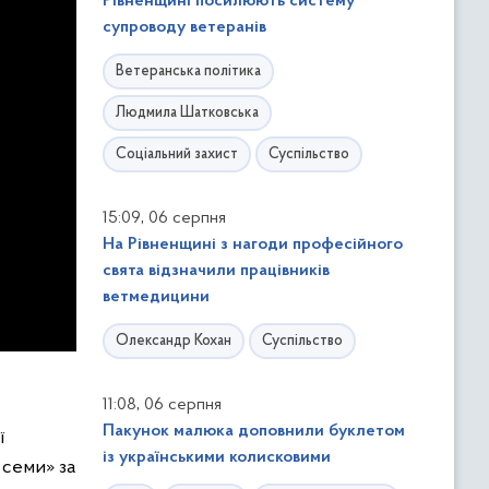
Рівненщині посилюють систему
супроводу ветеранів
Ветеранська політика
Людмила Шатковська
Соціальний захист
Суспільство
,
15:09
06 серпня
На Рівненщині з нагоди професійного
свята відзначили працівників
ветмедицини
Олександр Кохан
Суспільство
,
11:08
06 серпня
Пакунок малюка доповнили буклетом
ї
із українськими колисковими
 семи» за