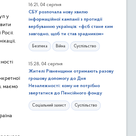
,
16:21
04 серпня
СБУ розпочала нову хвилю
уп у
інформаційної кампанії з протидії
явити
вербуванню українців: «фсб стане ким
Росії.
завгодно, щоб ти став зрадником»
ікації,
Безпека
Війна
Суспільство
сності
,
15:28
04 серпня
Жителі Рівненщини отримають разову
онкретної
грошову допомогу до Дня
Незалежності: кому не потрібно
и, маємо
звертатися до Пенсійного фонду
Соціальний захист
Суспільство
раїна