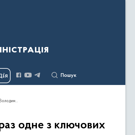
ністрація
Пошук
Залучити світ до реалізації формули миру – зараз одне з ключових завдань для України – звернення Президента Володимира Зеленського
араз одне з ключових