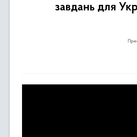
завдань для Ук
Прес