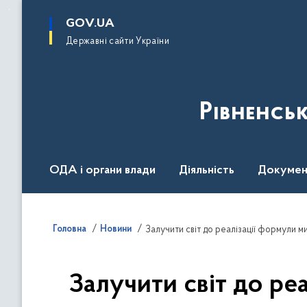
до
основного
GOV.UA
вмісту
Державні сайти України
Рівненсь
ОДА і органи влади
Діяльність
Докумен
Воєнний стан
Головна
Новини
Залучити світ до ре